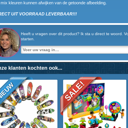
mix kleuren kunnen afwijken van de getoonde afbeelding.
RECT UIT VOORRAAD LEVERBAAR!!!
Heeft u vragen over dit product? Ik sta u direct te woord. 
starten.
ze klanten kochten ook...
SALE!
IEUW