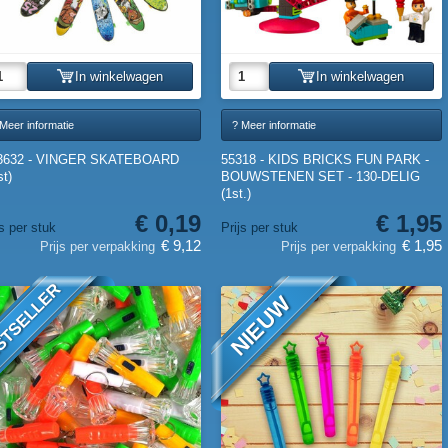
In winkelwagen
In winkelwagen
Meer informatie
? Meer informatie
3632 - VINGER SKATEBOARD
55318 - KIDS BRICKS FUN PARK -
st)
BOUWSTENEN SET - 130-DELIG
(1st.)
€ 0,19
€ 1,95
js per stuk
Prijs per stuk
€ 9,12
€ 1,95
Prijs per verpakking
Prijs per verpakking
STSELLER
NIEUW