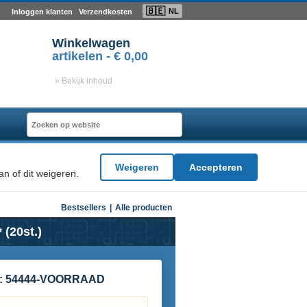
🇧🇪
NL
Inloggen klanten
Verzendkosten
Winkelwagen
artikelen -
€ 0,00
» Bekijk inhoud
Weigeren
Accepteren
n of dit weigeren.
Bestsellers
|
Alle producten
(20st.)
:
54444-VOORRAAD