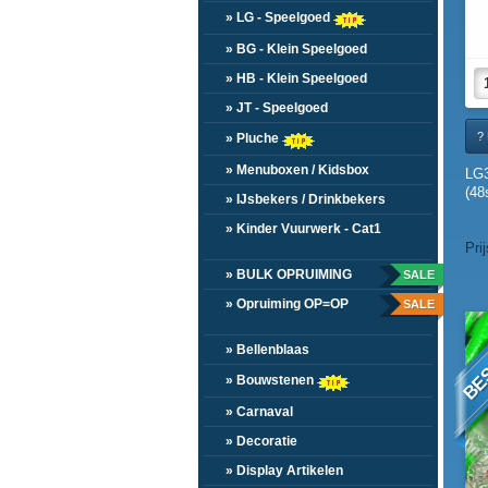
» LG - Speelgoed
» BG - Klein Speelgoed
» HB - Klein Speelgoed
» JT - Speelgoed
? 
» Pluche
» Menuboxen / Kidsbox
LG
(48
» IJsbekers / Drinkbekers
» Kinder Vuurwerk - Cat1
Pri
» BULK OPRUIMING
SALE
» Opruiming OP=OP
SALE
BE
» Bellenblaas
» Bouwstenen
» Carnaval
» Decoratie
» Display Artikelen