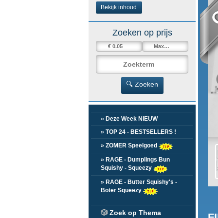
Bekijk inhoud
Zoeken op prijs
🔍 Zoeken
» Deze Week NIEUW
» TOP 24 - BESTSELLERS !
» ZOMER Speelgoed
» RAGE - Dumplings Bun
Squishy - Squeezy
» RAGE - Butter Squishy's -
Boter Squeezy
🎲
Zoek op Thema
F