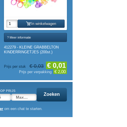
In winkelwagen
? Meer informatie
412279 - KLEINE GRABBELTON
KINDERRINGETJES (200st.)
€ 0,01
€ 0,03
Prijs per stuk
€ 2,00
Prijs per verpakking
OP PRIJS
Zoeken
er
om een chat te starten.