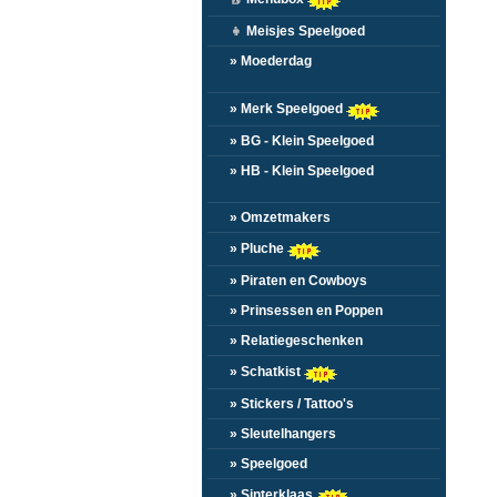
👧
Meisjes Speelgoed
» Moederdag
» Merk Speelgoed
» BG - Klein Speelgoed
» HB - Klein Speelgoed
» Omzetmakers
» Pluche
» Piraten en Cowboys
» Prinsessen en Poppen
» Relatiegeschenken
» Schatkist
» Stickers / Tattoo's
» Sleutelhangers
» Speelgoed
» Sinterklaas