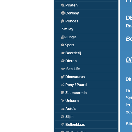
🦜
Piraten
🤠
Cowboy
D
👸
Princes
Rag
Smiley
🦁
Jungle
Be
⚽
Sport
🐖
Boerderij
Di
🐶
Dieren
🐟
Sea Life
🦖
Dinosaurus
Di
🐴
Pony / Paard
De 
🏽
Zeemeermin
Spi
🦄
Unicorn
leu
🚗
Auto's
gew
💩
Slijm
Kle
🧼
Bellenblaas