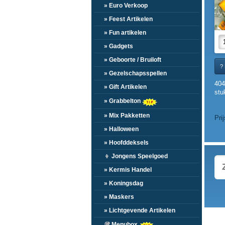
» Euro Verkoop
» Feest Artikelen
» Fun artikelen
» Gadgets
» Geboorte / Bruiloft
? 
» Gezelschapsspellen
404
» Gift Artikelen
stu
» Grabbelton
» Mix Pakketten
Pri
» Halloween
» Hoofddeksels
👦
Jongens Speelgoed
» Kermis Handel
» Koningsdag
» Maskers
» Lichtgevende Artikelen
🥡
Menubox