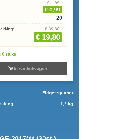
:
€ 1,99
€ 0,99
20
pakking:
€ 39,80
€ 19,80
d:
0 stuks
In winkelwagen
Fidget spinner
akking:
1,2 kg
 2017*** (20st.)