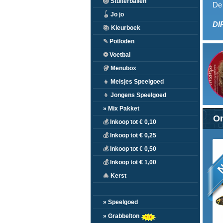
🏐
Stuiterballen
De 
🪀
Jo jo
DI
📚
Kleurboek
✎
Potloden
⚽
Voetbal
🥡
Menubox
👧
Meisjes Speelgoed
👦
Jongens Speelgoed
» Mix Pakket
On
💰
Inkoop tot € 0,10
💰
Inkoop tot € 0,25
N
💰
Inkoop tot € 0,50
💰
Inkoop tot € 1,00
🎄
Kerst
» Speelgoed
» Grabbelton