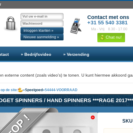
W
Contact met ons
+31 55 540 3381
Ma - Vrij
8.30 - 17.00
Inloggen klanten »
Chat nu!
Nieuwe aanmelding »
ntact
» Bedrijfsvideo
» Verzending
n externe content (zoals video's) te tonen. U kunt hiermee akkoord gaa
op de site:
»
Speelgoed
»
54444-VOORRAAD
DGET SPINNERS / HAND SPINNERS ***RAGE 2017*** 
P=OP !
SKU