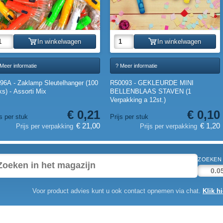
In winkelwagen
In winkelwagen
Meer informatie
? Meer informatie
96A - Zaklamp Sleutelhanger (100
R50093 - GEKLEURDE MINI
ks) - Assorti Mix
BELLENBLAAS STAVEN (1
Verpakking a 12st.)
€ 0,21
€ 0,10
js per stuk
Prijs per stuk
€ 21,00
€ 1,20
Prijs per verpakking
Prijs per verpakking
ZOEKEN 
Voor product advies kunt u ook contact opnemen via chat.
Klik hi