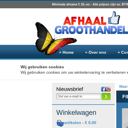
Minimale afname € 25,-ex - Alle prijzen zijn ex. BT
» Home
» Over ons
» Co
Wij gebruiken cookies
Wij gebruiken cookies om uw winkelervaring te verbeteren e
Waar 
Nieuwsbrief
FI
❯
O
Winkelwagen
artikelen -
€ 0,00