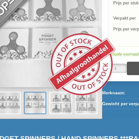
Prijs per stuk
Verpakt per
Prijs per ver
Actuele voorraa
Download Zip
Merknaam:
Gewicht per verp
IDGET SPINNERS / HAND SPINNERS ***RAGE