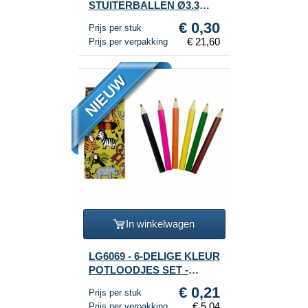
STUITERBALLEN Ø3.3
CM. IN POT (72st.)
€ 0,30
Prijs per stuk
€ 21,60
Prijs per verpakking
NIEUW
In winkelwagen
LG6069 - 6-DELIGE KLEUR
POTLOODJES SET -
JUNGLE DIEREN (24st.)
€ 0,21
Prijs per stuk
€ 5,04
Prijs per verpakking