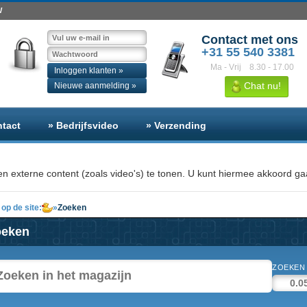
W
Contact met ons
+31 55 540 3381
Ma - Vrij
8.30 - 17.00
Inloggen klanten »
Chat nu!
Nieuwe aanmelding »
ntact
» Bedrijfsvideo
» Verzending
n externe content (zoals video's) te tonen. U kunt hiermee akkoord gaa
op de site:
»
Zoeken
oeken
ZOEKEN 