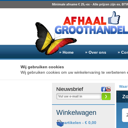
Minimale afname € 25,-ex - Alle prijzen zijn ex. BT
» Home
» Over ons
» Co
Wij gebruiken cookies
Wij gebruiken cookies om uw winkelervaring te verbeteren e
Waar 
Nieuwsbrief
Z
❯
Winkelwagen
artikelen -
€ 0,00