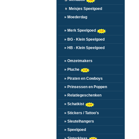
👧
Meisjes Speelgoed
» Moederdag
» Merk Speelgoed
» BG - Klein Speelgoed
» HB - Klein Speelgoed
» Omzetmakers
» Pluche
» Piraten en Cowboys
» Prinsessen en Poppen
» Relatiegeschenken
» Schatkist
» Stickers / Tattoo's
» Sleutelhangers
» Speelgoed
» Sinterklaas