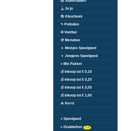
🏐
Stuiterballen
🪀
Jo jo
📚
Kleurboek
✎
Potloden
⚽
Voetbal
🥡
Menubox
👧
Meisjes Speelgoed
👦
Jongens Speelgoed
» Mix Pakket
💰
Inkoop tot € 0,10
💰
Inkoop tot € 0,25
💰
Inkoop tot € 0,50
💰
Inkoop tot € 1,00
🎄
Kerst
» Speelgoed
» Grabbelton