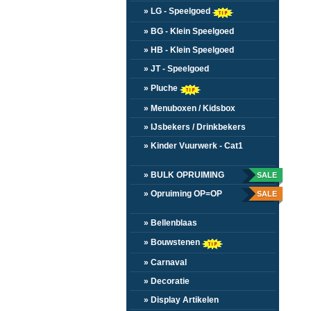
» LG - Speelgoed
» BG - Klein Speelgoed
» HB - Klein Speelgoed
» JT - Speelgoed
» Pluche
» Menuboxen / Kidsbox
» IJsbekers / Drinkbekers
» Kinder Vuurwerk - Cat1
» BULK OPRUIMING
SALE
» Opruiming OP=OP
SALE
» Bellenblaas
» Bouwstenen
» Carnaval
» Decoratie
» Display Artikelen