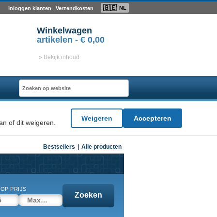
🇧🇪
NL
Inloggen klanten
Verzendkosten
Winkelwagen
artikelen -
€ 0,00
» Bekijk inhoud
Weigeren
Accepteren
n of dit weigeren.
Bestsellers
|
Alle producten
OP PRIJS
Zoeken