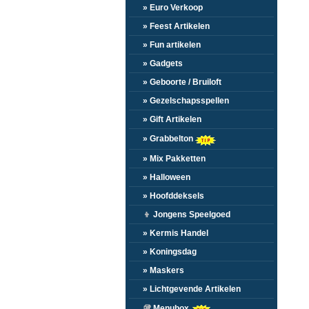
» Euro Verkoop
» Feest Artikelen
» Fun artikelen
» Gadgets
» Geboorte / Bruiloft
» Gezelschapsspellen
» Gift Artikelen
» Grabbelton
» Mix Pakketten
» Halloween
» Hoofddeksels
👦
Jongens Speelgoed
» Kermis Handel
» Koningsdag
» Maskers
» Lichtgevende Artikelen
🥡
Menubox