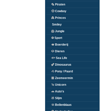
🦜
Piraten
🤠
Cowboy
👸
Princes
Smiley
🦁
Jungle
⚽
Sport
🐖
Boerderij
🐶
Dieren
🐟
Sea Life
🦖
Dinosaurus
🐴
Pony / Paard
🏽
Zeemeermin
🦄
Unicorn
🚗
Auto's
💩
Slijm
🧼
Bellenblaas