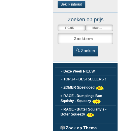
Bekijk inhoud
Zoeken op prijs
🔍 Zoeken
» Deze Week NIEUW
» TOP 24 - BESTSELLERS !
» ZOMER Speelgoed
» RAGE - Dumplings Bun
Squishy - Squeezy
» RAGE - Butter Squishy's -
Boter Squeezy
🎲
Zoek op Thema