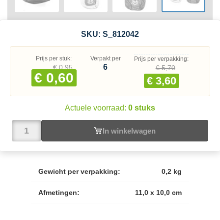
SKU:
S_812042
Prijs per stuk:
Verpakt per
Prijs per verpakking:
6
€ 0,95
€ 5,70
€ 0,60
€ 3,60
Actuele voorraad:
0 stuks
In winkelwagen
Gewicht per verpakking:
0,2 kg
Afmetingen:
11,0 x 10,0 cm