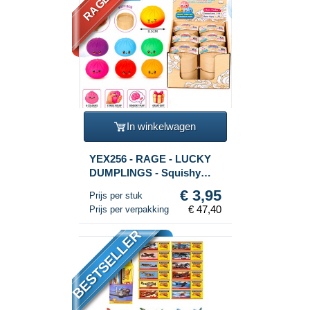
In winkelwagen
YEX256 - RAGE - LUCKY
DUMPLINGS - Squishy
Bun Dumplings GROOT
€ 3,95
Prijs per stuk
Afm. 8.5 x 8.5 x 4.8 Cm - IN
€ 47,40
Prijs per verpakking
DISPLAY (12st.)
BESTSELLER