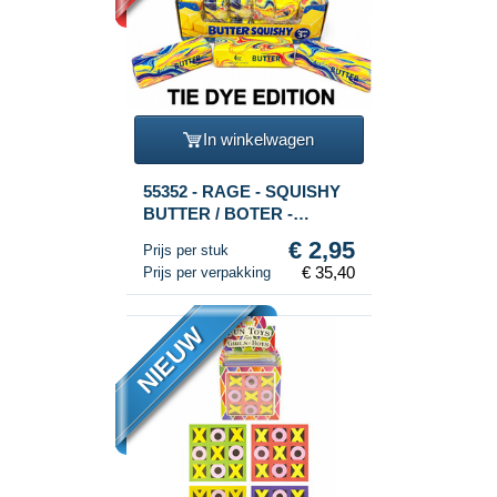
In winkelwagen
55352 - RAGE - SQUISHY
BUTTER / BOTER -
MODEL: TIE DYE - SLOW
€ 2,95
Prijs per stuk
RISING - Afm. 13x4x4 Cm -
€ 35,40
Prijs per verpakking
IN DISPLAY (12st.)
NIEUW