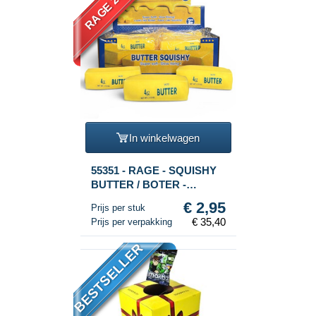
RAGE 2026
In winkelwagen
55351 - RAGE - SQUISHY
BUTTER / BOTER -
SCHUIM VULLING - SLOW
€ 2,95
Prijs per stuk
RISING - Afm 11x4x4 Cm -
€ 35,40
Prijs per verpakking
IN DISPLAY (12st.)
BESTSELLER