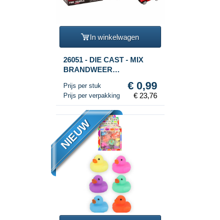
In winkelwagen
26051 - DIE CAST - MIX
BRANDWEER
VOERTUIGEN - SCHAAL:
€ 0,99
Prijs per stuk
1:64 - IN DISPLAY (24st.)
€ 23,76
Prijs per verpakking
NIEUW