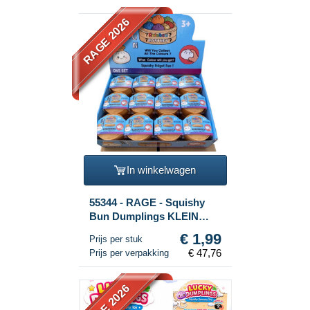
RAGE 2026
In winkelwagen
55344 - RAGE - Squishy
Bun Dumplings KLEIN
(Afm. 5.3 x 5.3 x 4.1 Cm) -
€ 1,99
Prijs per stuk
Viral 2026 Fidget Toy
€ 47,76
Prijs per verpakking
(24st.)
RAGE 2026