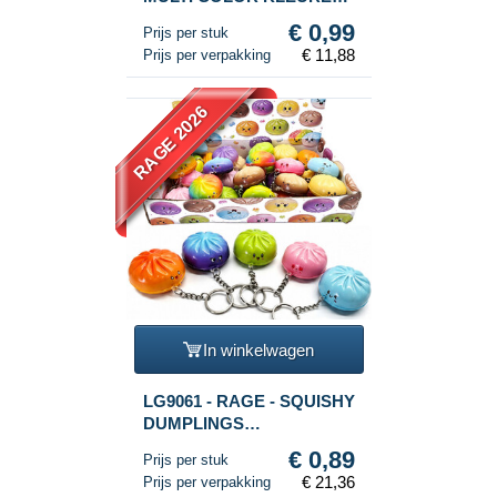
(12st.)
€ 0,99
Prijs per stuk
€ 11,88
Prijs per verpakking
RAGE 2026
In winkelwagen
LG9061 - RAGE - SQUISHY
DUMPLINGS
SLEUTELHANGERS - MIX
€ 0,89
Prijs per stuk
KLEUREN - IN DISPLAY
€ 21,36
Prijs per verpakking
(24st.)