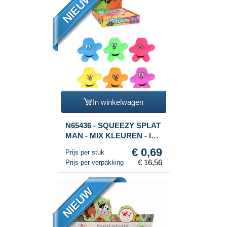
NIEUW
In winkelwagen
N65436 - SQUEEZY SPLAT
MAN - MIX KLEUREN - IN
DISPLAY (24st.)
€ 0,69
Prijs per stuk
€ 16,56
Prijs per verpakking
NIEUW