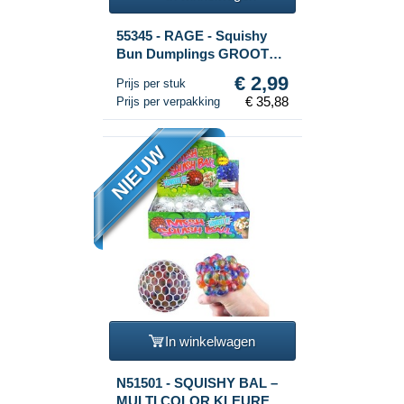
55345 - RAGE - Squishy
Bun Dumplings GROOT
(Afm. 8.5 x 8.5 x 4.8 Cm) -
€ 2,99
Prijs per stuk
Viral 2026 Fidget Toy
€ 35,88
Prijs per verpakking
(12st.)
NIEUW
In winkelwagen
N51501 - SQUISHY BAL –
MULTI COLOR KLEUREN