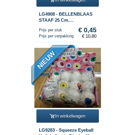
LG4908 - BELLENBLAAS
STAAF 25 Cm.
DINOSAURUS IN DISPLAY
€ 0,45
Prijs per stuk
(24st.)
€ 10,80
Prijs per verpakking
NIEUW
In winkelwagen
LG9283 - Squeeze Eyeball