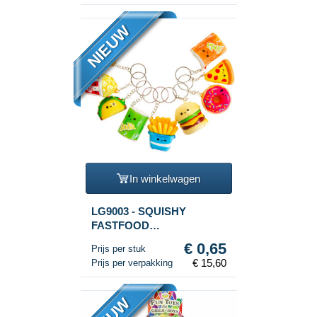
NIEUW
In winkelwagen
LG9003 - SQUISHY
FASTFOOD
SLEUTELHANGERS IN
€ 0,65
Prijs per stuk
DISPLAY (24st.)
€ 15,60
Prijs per verpakking