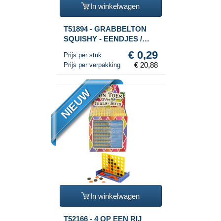
In winkelwagen
T51894 - GRABBELTON
SQUISHY - EENDJES /
DUCKS - IN DISPLAY
€ 0,29
Prijs per stuk
(72st.)
€ 20,88
Prijs per verpakking
NIEUW
In winkelwagen
T52166 - 4 OP EEN RIJ