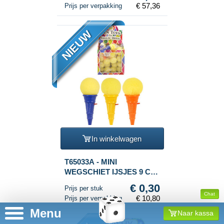
€ 57,36
Prijs per verpakking
Toy (24st.)
NIEUW
In winkelwagen
T65033A - MINI
WEGSCHIET IJSJES 9 CM
IN DISPLAY (36st.)
€ 0,30
Prijs per stuk
Chat
€ 10,80
Prijs per verpakking
Menu
Naar kassa