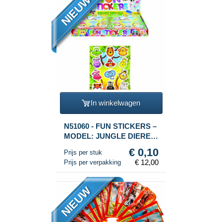
NIEUW
In winkelwagen
N51060 - FUN STICKERS –
MODEL: JUNGLE DIEREN
(120st.)
€ 0,10
Prijs per stuk
€ 12,00
Prijs per verpakking
NIEUW