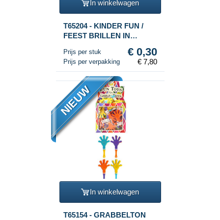
In winkelwagen
T65204 - KINDER FUN /
FEEST BRILLEN IN
DISPLAY (26st.)
€ 0,30
Prijs per stuk
€ 7,80
Prijs per verpakking
NIEUW
In winkelwagen
T65154 - GRABBELTON