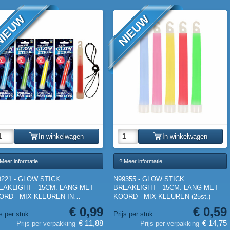
IEUW
NIEUW
In winkelwagen
In winkelwagen
Meer informatie
? Meer informatie
9221 - GLOW STICK
N99355 - GLOW STICK
EAKLIGHT - 15CM. LANG MET
BREAKLIGHT - 15CM. LANG MET
ORD - MIX KLEUREN IN
KOORD - MIX KLEUREN (25st.)
PLAY (12st.)
€ 0,99
€ 0,59
js per stuk
Prijs per stuk
€ 11,88
€ 14,75
Prijs per verpakking
Prijs per verpakking