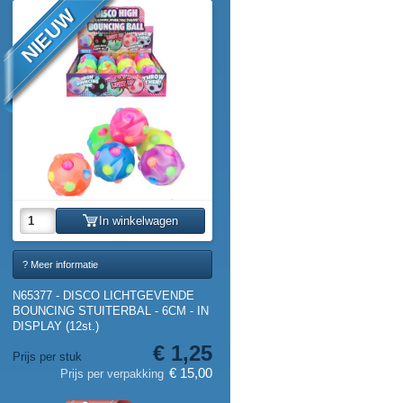
NIEUW
In winkelwagen
? Meer informatie
N65377 - DISCO LICHTGEVENDE
BOUNCING STUITERBAL - 6CM - IN
DISPLAY (12st.)
€ 1,25
Prijs per stuk
€ 15,00
Prijs per verpakking