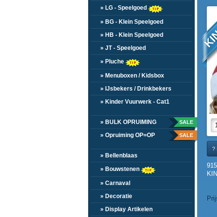
KI
» LG - Speelgoed
» BG - Klein Speelgoed
» HB - Klein Speelgoed
» JT - Speelgoed
» Pluche
» Menuboxen / Kidsbox
» IJsbekers / Drinkbekers
» Kinder Vuurwerk - Cat1
» BULK OPRUIMING
SALE
» Opruiming OP=OP
SALE
? 
» Bellenblaas
91
» Bouwstenen
KIN
» Carnaval
» Decoratie
Pri
» Display Artikelen