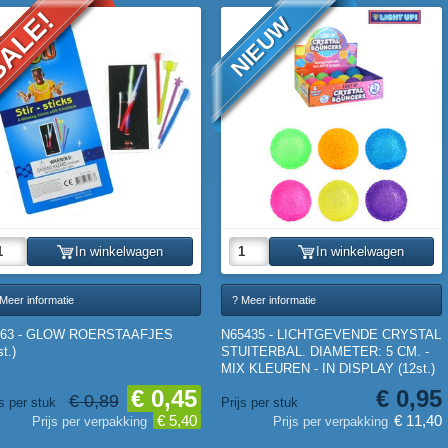
ALE!
NIEUW
In winkelwagen
In winkelwagen
Meer informatie
? Meer informatie
063 - GLOW ROERSTAAFJES
N65435 - LICHTGEVENDE CRYSTAL
st.)
STUITERBAL. DIAMETER: 5 CM. -
MIX KLEUREN - IN DISPLAY (12st.)
€ 0,45
€ 0,95
€ 0,89
js per stuk
Prijs per stuk
€ 5,40
€ 11,40
Prijs per verpakking
Prijs per verpakking