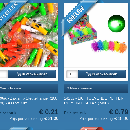
STSELLER
NIEUW
In winkelwagen
In winkelwagen
Meer informatie
? Meer informatie
96A - Zaklamp Sleutelhanger (100
24252 - LICHTGEVENDE PUFFER
ks) - Assorti Mix
RUPS IN DISPLAY (24st.)
€ 0,21
€ 0,79
js per stuk
Prijs per stuk
€ 21,00
€ 18,96
Prijs per verpakking
Prijs per verpakking