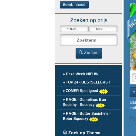
BE
Bekijk inhoud
Zoeken op prijs
🔍 Zoeken
» Deze Week NIEUW
» TOP 24 - BESTSELLERS !
» ZOMER Speelgoed
? 
» RAGE - Dumplings Bun
404
Squishy - Squeezy
stu
» RAGE - Butter Squishy's -
Pri
Boter Squeezy
🎲
Zoek op Thema