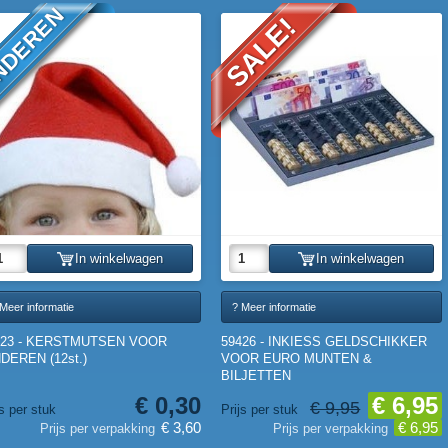
NDEREN
SALE!
In winkelwagen
In winkelwagen
Meer informatie
? Meer informatie
523 - KERSTMUTSEN VOOR
59426 - INKIESS GELDSCHIKKER
DEREN (12st.)
VOOR EURO MUNTEN &
BILJETTEN
€ 0,30
€ 6,95
€ 9,95
js per stuk
Prijs per stuk
€ 3,60
€ 6,95
Prijs per verpakking
Prijs per verpakking