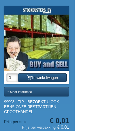
In winkelwagen
? Meer informatie
99998 - TIP - BEZOEKT U OOK
EENS ONZE RESTPARTIJEN
GROOTHANDEL
€ 0,01
Prijs per stuk
€ 0,01
Prijs per verpakking