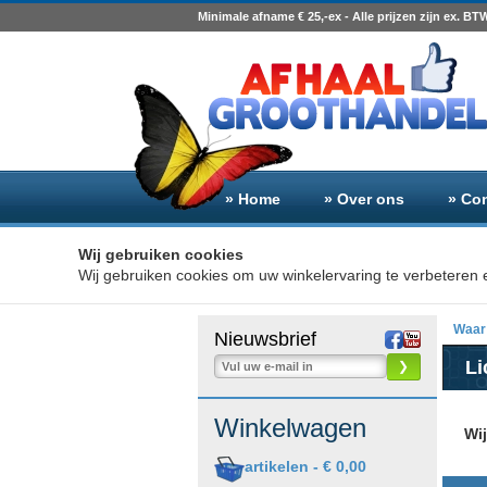
Minimale afname € 25,-ex - Alle prijzen zijn ex. BT
» Home
» Over ons
» Co
Wij gebruiken cookies
Wij gebruiken cookies om uw winkelervaring te verbeteren e
Waar 
Nieuwsbrief
Li
❯
Winkelwagen
Wi
artikelen -
€ 0,00