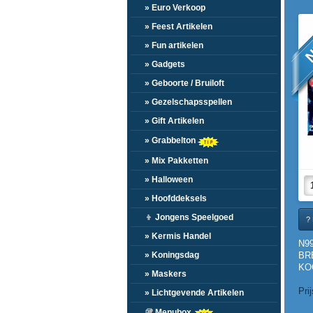
» Euro Verkoop
N
» Feest Artikelen
» Fun artikelen
» Gadgets
» Geboorte / Bruiloft
» Gezelschapsspellen
» Gift Artikelen
» Grabbelton
» Mix Pakketten
» Halloween
» Hoofddeksels
👦
Jongens Speelgoed
? 
» Kermis Handel
N9
BR
» Koningsdag
KO
» Maskers
DIS
Pri
» Lichtgevende Artikelen
🥡
Menubox