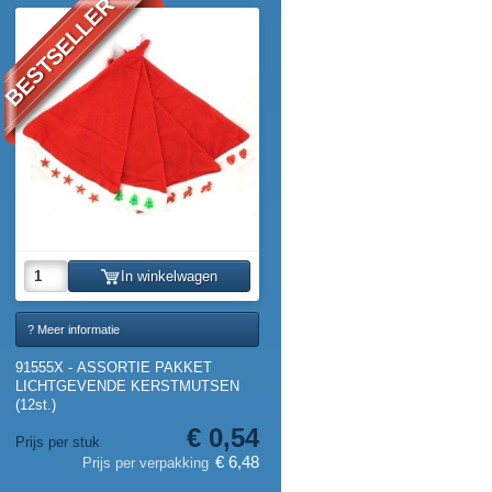
BESTSELLER
In winkelwagen
? Meer informatie
91555X - ASSORTIE PAKKET
LICHTGEVENDE KERSTMUTSEN
(12st.)
€ 0,54
Prijs per stuk
€ 6,48
Prijs per verpakking