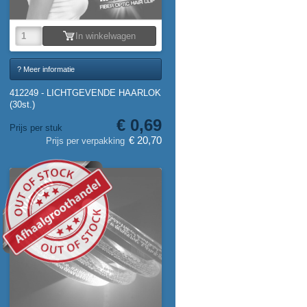
In winkelwagen
? Meer informatie
412249 - LICHTGEVENDE HAARLOK
(30st.)
€ 0,69
Prijs per stuk
€ 20,70
Prijs per verpakking
NIEUW