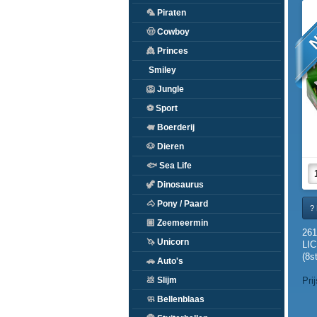
N
🦜
Piraten
🤠
Cowboy
👸
Princes
Smiley
🦁
Jungle
⚽
Sport
🐖
Boerderij
🐶
Dieren
🐟
Sea Life
🦖
Dinosaurus
🐴
Pony / Paard
? 
🏽
Zeemeermin
26
🦄
Unicorn
LIC
(8st
🚗
Auto's
Pri
💩
Slijm
🧼
Bellenblaas