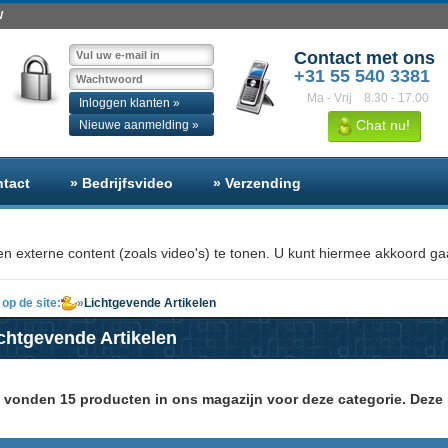
W
Contact met ons
+31 55 540 3381
Ma - Vrij
8.30 - 17.00
Inloggen klanten »
Chat nu!
Nieuwe aanmelding »
ntact
» Bedrijfsvideo
» Verzending
n externe content (zoals video's) te tonen. U kunt hiermee akkoord gaa
op de site:
»
Lichtgevende Artikelen
chtgevende Artikelen
j vonden 15 producten in ons magazijn voor deze categorie. Deze 