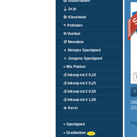
🏐
Stuiterballen
S
🪀
Jo jo
📚
Kleurboek
✎
Potloden
⚽
Voetbal
🥡
Menubox
👧
Meisjes Speelgoed
👦
Jongens Speelgoed
» Mix Pakket
💰
Inkoop tot € 0,10
💰
Inkoop tot € 0,25
💰
Inkoop tot € 0,50
? 
💰
Inkoop tot € 1,00
24
(12
🎄
Kerst
Pri
» Speelgoed
» Grabbelton