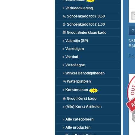
» Verkleedkleding
👠
Schoenkado tot € 0,50
👢
Schoenkado tot € 1,00
? 
🎁
Groot Sinterklaas kado
N5
» Valentijn (SP)
BAL
» Voertuigen
Pri
» Voetbal
» Vierdaagse
» Winkel Benodigdheden
🔫
Waterpistolen
» Kerstmutsen
🎄
Groot Kerst kado
» (Alle) Kerst Artikelen
» Alle categorieën
» Alle producten