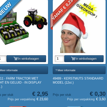
VANAF € 0,23
IEUW
In winkelwagen
In winkelwagen
Meer informatie
? Meer informatie
111 - FARM TRACTOR MET
49489 - KERSTMUTS STANDAARD
HT EN GELUID - IN DISPLAY
MODEL (12st.)
.)
€ 2,95
€ 0,30
js per stuk
Prijs per stuk
€ 23,60
€ 3,60
Prijs per verpakking
Prijs per verpakking