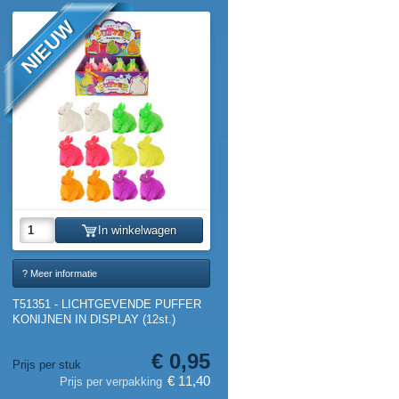
NIEUW
In winkelwagen
? Meer informatie
T51351 - LICHTGEVENDE PUFFER
KONIJNEN IN DISPLAY (12st.)
€ 0,95
Prijs per stuk
€ 11,40
Prijs per verpakking