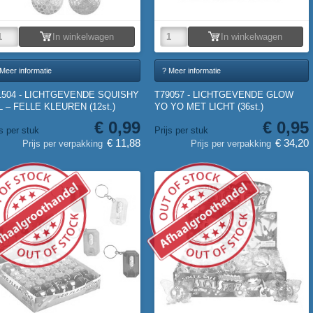
In winkelwagen
In winkelwagen
Meer informatie
? Meer informatie
1504 - LICHTGEVENDE SQUISHY
T79057 - LICHTGEVENDE GLOW
 – FELLE KLEUREN (12st.)
YO YO MET LICHT (36st.)
€ 0,99
€ 0,95
js per stuk
Prijs per stuk
€ 11,88
€ 34,20
Prijs per verpakking
Prijs per verpakking