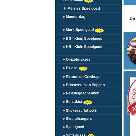
👧
Meisjes Speelgoed
» Moederdag
De 
» Merk Speelgoed
» BG - Klein Speelgoed
» HB - Klein Speelgoed
» Omzetmakers
» Pluche
» Piraten en Cowboys
N
» Prinsessen en Poppen
» Relatiegeschenken
» Schatkist
» Stickers / Tattoo's
» Sleutelhangers
» Speelgoed
» Sinterklaas