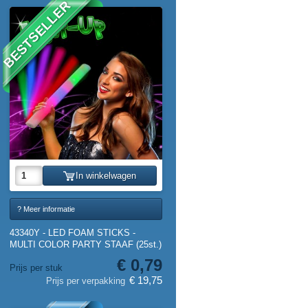
BESTSELLER
In winkelwagen
? Meer informatie
43340Y - LED FOAM STICKS -
MULTI COLOR PARTY STAAF (25st.)
€ 0,79
Prijs per stuk
€ 19,75
Prijs per verpakking