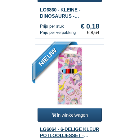
LG6860 - KLEINE -
DINOSAURUS -
KLEURBOEKJES MET
€ 0,18
Prijs per stuk
STICKERS (48st.)
€ 8,64
Prijs per verpakking
NIEUW
In winkelwagen
LG6064 - 6-DELIGE KLEUR
POTLOODJESSET -