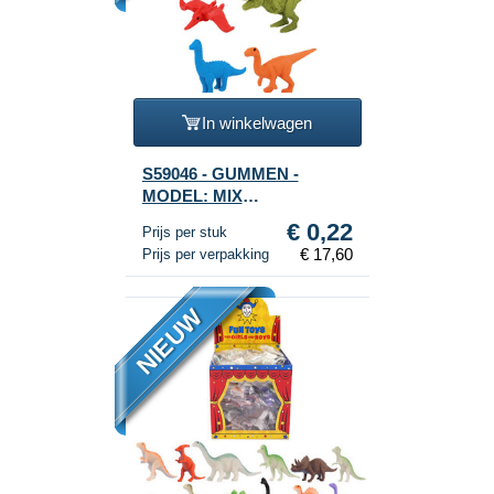
In winkelwagen
S59046 - GUMMEN -
MODEL: MIX
DINOSAURUSSEN - IN
€ 0,22
Prijs per stuk
DISPLAY (80st.)
€ 17,60
Prijs per verpakking
NIEUW