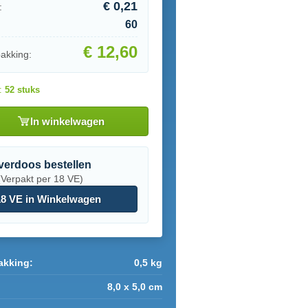
€ 0,21
:
60
€ 12,60
pakking:
d:
52 stuks
In winkelwagen
verdoos bestellen
(Verpakt per 18 VE)
8 VE in Winkelwagen
akking:
0,5 kg
8,0 x 5,0 cm