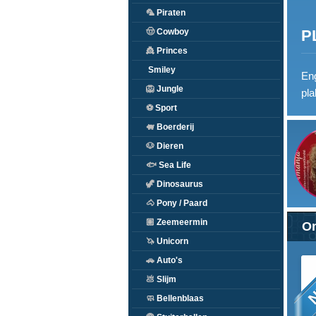
🦜
Piraten
P
🤠
Cowboy
👸
Princes
Smiley
Eng
🦁
Jungle
pla
⚽
Sport
🐖
Boerderij
🐶
Dieren
🐟
Sea Life
🦖
Dinosaurus
🐴
Pony / Paard
🏽
Zeemeermin
On
🦄
Unicorn
🚗
Auto's
N
💩
Slijm
🧼
Bellenblaas