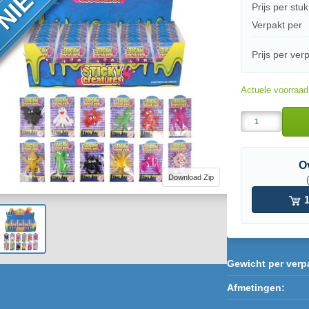
Prijs per stuk
Verpakt per
Prijs per ver
Actuele voorraa
O
Download Zip
1
Gewicht per verp
Afmetingen: