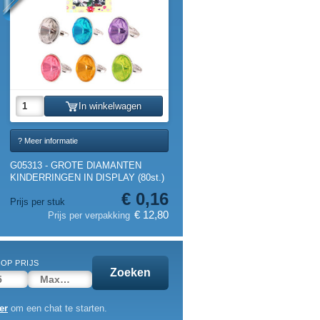
In winkelwagen
? Meer informatie
G05313 - GROTE DIAMANTEN
KINDERRINGEN IN DISPLAY (80st.)
€ 0,16
Prijs per stuk
€ 12,80
Prijs per verpakking
OP PRIJS
Zoeken
er
om een chat te starten.