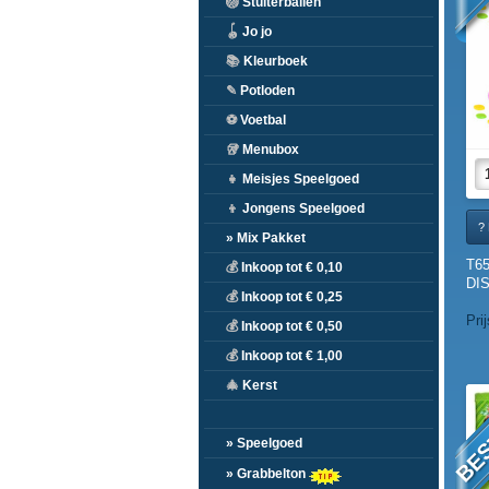
🏐
Stuiterballen
🪀
Jo jo
📚
Kleurboek
✎
Potloden
⚽
Voetbal
🥡
Menubox
👧
Meisjes Speelgoed
👦
Jongens Speelgoed
? 
» Mix Pakket
T65
💰
Inkoop tot € 0,10
DIS
💰
Inkoop tot € 0,25
Pri
💰
Inkoop tot € 0,50
💰
Inkoop tot € 1,00
BES
🎄
Kerst
» Speelgoed
» Grabbelton