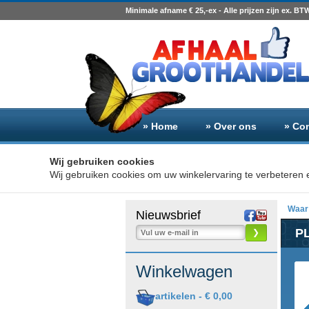
Minimale afname € 25,-ex - Alle prijzen zijn ex. BT
» Home
» Over ons
» Co
Wij gebruiken cookies
Wij gebruiken cookies om uw winkelervaring te verbeteren e
Waar 
Nieuwsbrief
P
❯
Winkelwagen
artikelen -
€ 0,00