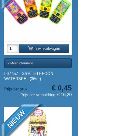
In winkelwagen
? Meer informatie
LG4457 - GSM TELEFOON
WATERSPEL (36st.)
€ 0,45
Prijs per stuk
€ 16,20
Prijs per verpakking
NIEUW