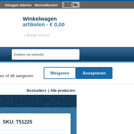
🇧🇪
NL
Inloggen klanten
Verzendkosten
Winkelwagen
artikelen -
€ 0,00
» Bekijk inhoud
Weigeren
Accepteren
n of dit weigeren.
Bestsellers
|
Alle producten
SKU:
T51225