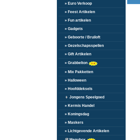
» Euro Verkoop
» Feest Artikelen
» Fun artikelen
» Gadgets
» Geboorte / Bruiloft
» Gezelschapsspellen
» Gift Artikelen
» Grabbelton
» Mix Pakketten
» Halloween
» Hoofddeksels
👦
Jongens Speelgoed
» Kermis Handel
» Koningsdag
» Maskers
» Lichtgevende Artikelen
🥡
Menubox