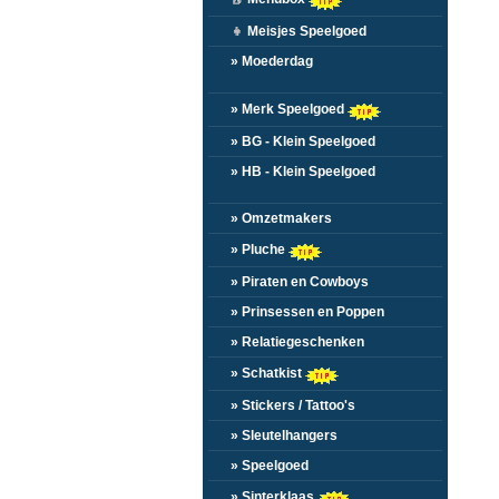
👧
Meisjes Speelgoed
» Moederdag
» Merk Speelgoed
» BG - Klein Speelgoed
» HB - Klein Speelgoed
» Omzetmakers
» Pluche
» Piraten en Cowboys
» Prinsessen en Poppen
» Relatiegeschenken
» Schatkist
» Stickers / Tattoo's
» Sleutelhangers
» Speelgoed
» Sinterklaas