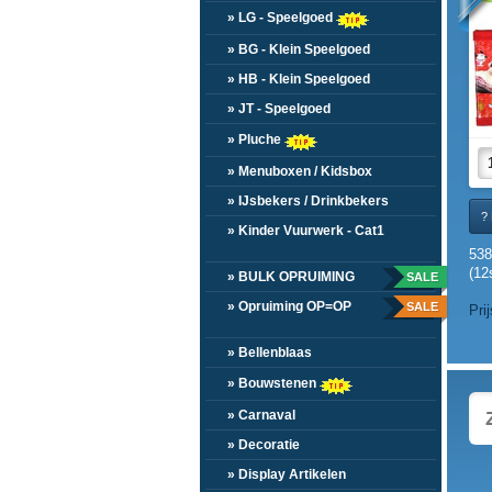
» LG - Speelgoed
» BG - Klein Speelgoed
» HB - Klein Speelgoed
» JT - Speelgoed
» Pluche
» Menuboxen / Kidsbox
» IJsbekers / Drinkbekers
? 
» Kinder Vuurwerk - Cat1
53
(12
» BULK OPRUIMING
SALE
» Opruiming OP=OP
SALE
Pri
» Bellenblaas
» Bouwstenen
» Carnaval
» Decoratie
» Display Artikelen