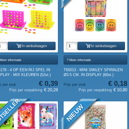
In winkelwagen
In winkelwagen
Meer informatie
? Meer informatie
178 - 4 OP EEN RIJ SPEL IN
T65013 - MINI SMILEY SPIRALEN
PLAY - MIX KLEUREN (52st.)
Ø3.5 CM. IN DISPLAY (60st.)
€ 0,39
€ 0,18
js per stuk
Prijs per stuk
€ 20,28
€ 10,80
Prijs per verpakking
Prijs per verpakking
TSELLER
NIEUW