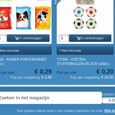
In winkelwagen
In winkelwagen
Meer informatie
? Meer informatie
816 - KINDER PORTEMONNEE
T27004 - VOETBAL
st.)
STUITERBALLEN Ø3.3CM (100st.)
€ 0,29
€ 0,20
js per stuk
Prijs per stuk
€ 3,48
€ 20,00
Prijs per verpakking
Prijs per verpakking
ZOEKEN 
Voor product advies kunt u ook contact opnemen via chat.
Klik hi