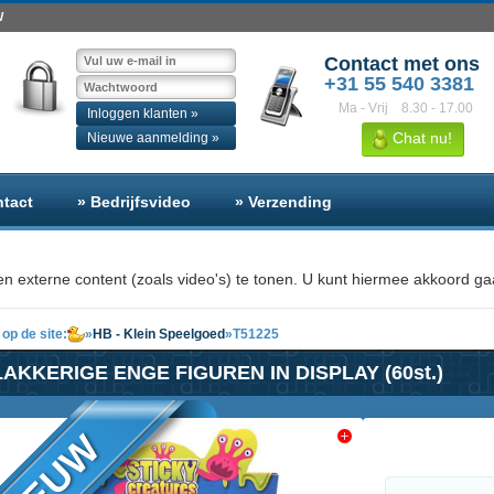
W
Contact met ons
+31 55 540 3381
Ma - Vrij
8.30 - 17.00
Inloggen klanten »
Chat nu!
Nieuwe aanmelding »
ntact
» Bedrijfsvideo
» Verzending
n externe content (zoals video's) te tonen. U kunt hiermee akkoord gaa
op de site:
»
HB - Klein Speelgoed
»
T51225
LAKKERIGE ENGE FIGUREN IN DISPLAY (60st.)
NIEUW