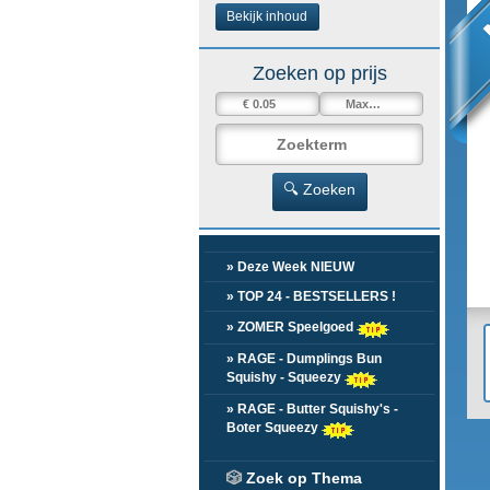
Bekijk inhoud
Zoeken op prijs
🔍 Zoeken
» Deze Week NIEUW
» TOP 24 - BESTSELLERS !
» ZOMER Speelgoed
» RAGE - Dumplings Bun
Squishy - Squeezy
» RAGE - Butter Squishy's -
Boter Squeezy
🎲
Zoek op Thema