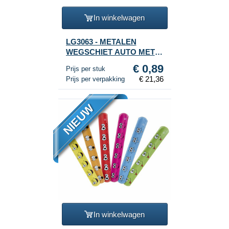
In winkelwagen
LG3063 - METALEN
WEGSCHIET AUTO MET
SLEUTEL - IN GIFTBAG -
€ 0,89
Prijs per stuk
MIX KLEUREN (24st.)
€ 21,36
Prijs per verpakking
NIEUW
In winkelwagen