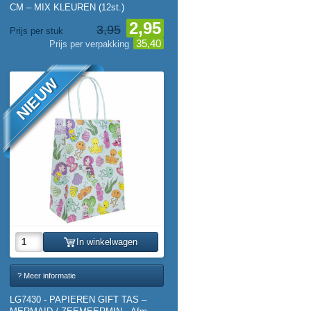
CM – MIX KLEUREN (12st.)
2,95
3,95
Prijs per stuk
35,40
Prijs per verpakking
NIEUW
In winkelwagen
? Meer informatie
LG7430 - PAPIEREN GIFT TAS –