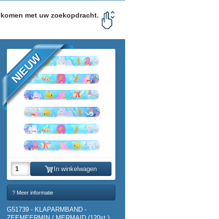
enkomen met uw zoekopdracht.
NIEUW
In winkelwagen
? Meer informatie
G51739 - KLAPARMBAND -
ZEEMEERMIN / MERMAID (120st.)