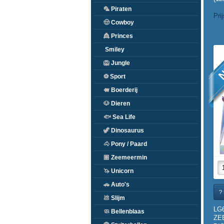
🦜
Piraten
Pri
🤠
Cowboy
👸
Princes
Smiley
N
🦁
Jungle
⚽
Sport
🐖
Boerderij
🐶
Dieren
🐟
Sea Life
🦖
Dinosaurus
🐴
Pony / Paard
🏽
Zeemeermin
🦄
Unicorn
🚗
Auto's
? 
💩
Slijm
LG
🧼
Bellenblaas
ZE