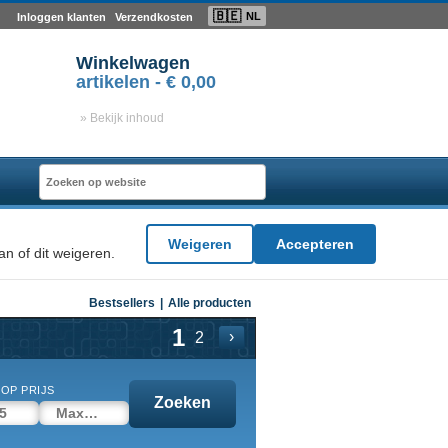
🇧🇪
NL
Inloggen klanten
Verzendkosten
Winkelwagen
artikelen -
€ 0,00
» Bekijk inhoud
Weigeren
Accepteren
n of dit weigeren.
Bestsellers
|
Alle producten
1
›
2
OP PRIJS
Zoeken