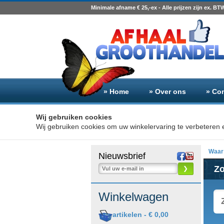
Minimale afname € 25,-ex - Alle prijzen zijn ex. BT
» Home
» Over ons
» Co
Wij gebruiken cookies
Wij gebruiken cookies om uw winkelervaring te verbeteren e
Waar 
Nieuwsbrief
Z
❯
Winkelwagen
artikelen -
€ 0,00