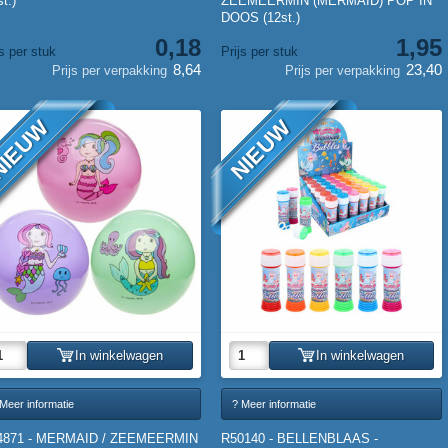
st.)
ZEEMEERMIN (MERMAID) POP IN
DOOS (12st.)
0,18
1,95
js per stuk
Prijs per stuk
8,64
23,40
Prijs per verpakking
Prijs per verpakking
IEUW
NIEUW
In winkelwagen
In winkelwagen
Meer informatie
? Meer informatie
4871 - MERMAID / ZEEMEERMIN
R50140 - BELLENBLAAS -