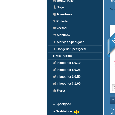
🏐
Stuiterballen
DIS
🪀
Jo jo
Pri
📚
Kleurboek
✎
Potloden
N
⚽
Voetbal
🥡
Menubox
👧
Meisjes Speelgoed
👦
Jongens Speelgoed
» Mix Pakket
💰
Inkoop tot € 0,10
💰
Inkoop tot € 0,25
💰
Inkoop tot € 0,50
💰
Inkoop tot € 1,00
🎄
Kerst
? 
» Speelgoed
LG
» Grabbelton
SL