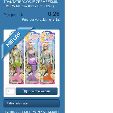
TRAKTATIEDOOSJE ZEEMEERMIN
/ MERMAID 14x10x17 Cm. (12st.)
0,26
Prijs per stuk
3,12
Prijs per verpakking
NIEUW
In winkelwagen
? Meer informatie
LG1104 - ZEEMEERMIN / MERMAID