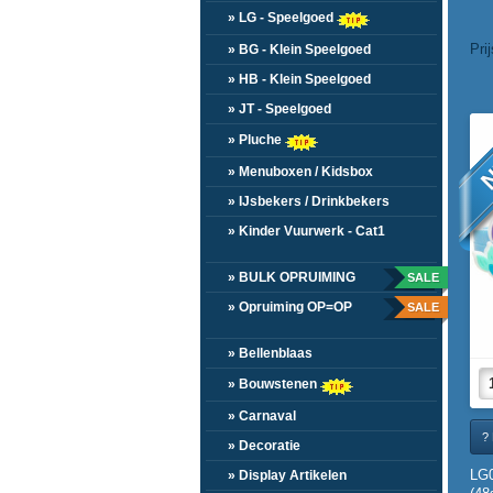
» LG - Speelgoed
Pri
» BG - Klein Speelgoed
» HB - Klein Speelgoed
» JT - Speelgoed
N
» Pluche
» Menuboxen / Kidsbox
» IJsbekers / Drinkbekers
» Kinder Vuurwerk - Cat1
» BULK OPRUIMING
SALE
» Opruiming OP=OP
SALE
» Bellenblaas
» Bouwstenen
» Carnaval
? 
» Decoratie
LG
» Display Artikelen