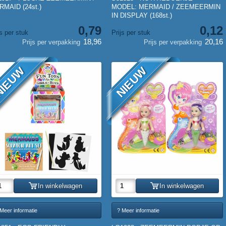
MAID (24st.)
MODEL: MERMAID / ZEEMEERMIN
IN DISPLAY (168st.)
0,79
0,12
js per stuk
Prijs per stuk
18,96
20,16
Prijs per verpakking
Prijs per verpakking
IEUW
NIEUW
In winkelwagen
In winkelwagen
Meer informatie
? Meer informatie