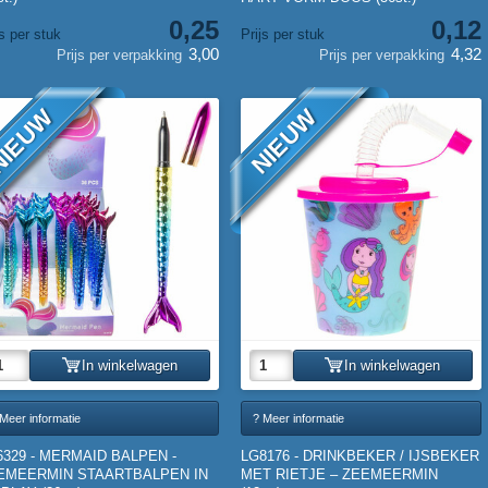
0,25
0,12
js per stuk
Prijs per stuk
3,00
4,32
Prijs per verpakking
Prijs per verpakking
IEUW
NIEUW
In winkelwagen
In winkelwagen
Meer informatie
? Meer informatie
6329 - MERMAID BALPEN -
LG8176 - DRINKBEKER / IJSBEKER
EMEERMIN STAARTBALPEN IN
MET RIETJE – ZEEMEERMIN