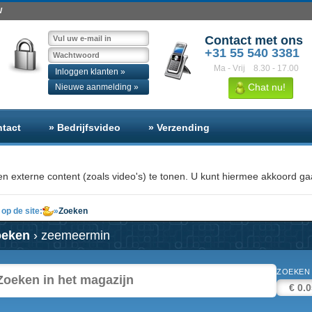
W
Contact met ons
+31 55 540 3381
Ma - Vrij
8.30 - 17.00
Inloggen klanten »
Chat nu!
Nieuwe aanmelding »
ntact
» Bedrijfsvideo
» Verzending
n externe content (zoals video's) te tonen. U kunt hiermee akkoord gaa
op de site:
»
Zoeken
oeken
› zeemeermin
ZOEKEN 