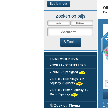
Bekijk inhoud
Wi
De
Zoeken op prijs
N
🔍 Zoeken
» Deze Week NIEUW
» TOP 24 - BESTSELLERS !
» ZOMER Speelgoed
» RAGE - Dumplings Bun
Squishy - Squeezy
» RAGE - Butter Squishy's -
Boter Squeezy
? 
LG
🎲
Zoek op Thema
(12