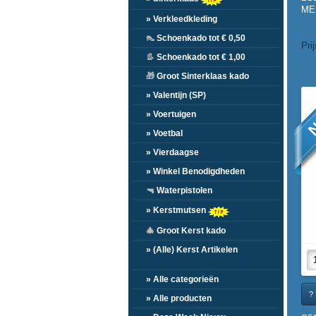
MER
» Verkleedkleding
👠
Schoenkado tot € 0,50
Pri
👢
Schoenkado tot € 1,00
🎁
Groot Sinterklaas kado
N
» Valentijn (SP)
» Voertuigen
» Voetbal
» Vierdaagse
» Winkel Benodigdheden
🔫
Waterpistolen
» Kerstmutsen
🎄
Groot Kerst kado
» (Alle) Kerst Artikelen
» Alle categorieën
? 
» Alle producten