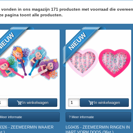
j vonden in ons magazijn 171 producten met voorraad die overe
ze pagina toont alle producten.
IEUW
NIEUW
In winkelwagen
In winkelwagen
Meer informatie
? Meer informatie
4326 - ZEEMEERMIN WAAIER
LG0435 - ZEEMEERMIN RINGEN IN
st.)
HART VORM DOOS (36st.)