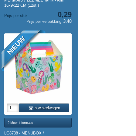
MERMAID / ZEEMEERMIN - Afm.
16x9x22 CM (12st.)
0,29
Prijs per stuk
3,48
Prijs per verpakking
NIEUW
In winkelwagen
? Meer informatie
LG8738 - MENUBOX /