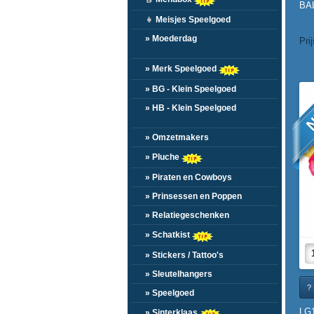
BAL
👧
Meisjes Speelgoed
» Moederdag
Pri
» Merk Speelgoed
» BG - Klein Speelgoed
N
» HB - Klein Speelgoed
» Omzetmakers
» Pluche
» Piraten en Cowboys
» Prinsessen en Poppen
» Relatiegeschenken
» Schatkist
» Stickers / Tattoo's
» Sleutelhangers
? 
» Speelgoed
LG
» Sinterklaas