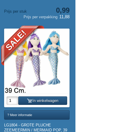
0,99
Prijs per stuk
11,88
Prijs per verpakking
SALE!
In winkelwagen
? Meer informatie
LG1804 - GROTE PLUCHE
ZEEMEERMIN / MERMAID POP, 39