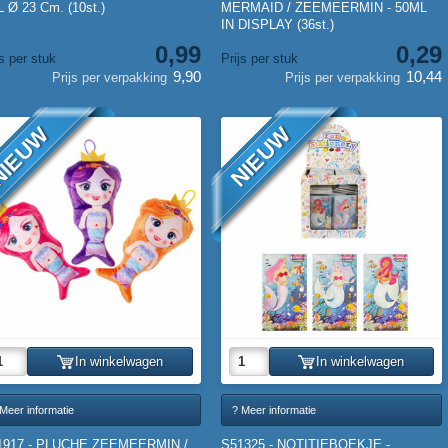
 Ø 23 Cm. (10st.)
MERMAID / ZEEMEERMIN - 50ML
IN DISPLAY (36st.)
0,99
0,29
js per stuk
Prijs per stuk
9,90
10,44
Prijs per verpakking
Prijs per verpakking
IEUW
NIEUW
In winkelwagen
In winkelwagen
Meer informatie
? Meer informatie
1917 - PLUCHE ZEEMEERMIN /
S51325 - NOTITIEBOEKJE -