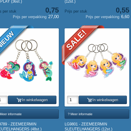
PLAY (36st.)
(12st.)
0,75
0,55
js per stuk
Prijs per stuk
27,00
6,60
Prijs per verpakking
Prijs per verpakking
SALE!
IEUW
In winkelwagen
In winkelwagen
Meer informatie
? Meer informatie
9789 - ZEEMEERMIN
LG9801 - ZEEMEERMIN
EUTELHANGERS (48st.)
SLEUTELHANGERS (12st.)