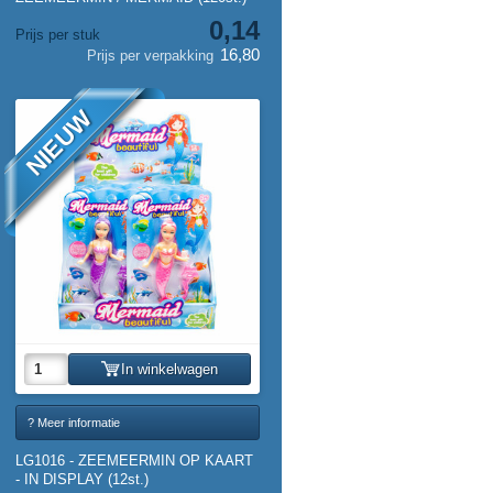
0,14
Prijs per stuk
16,80
Prijs per verpakking
NIEUW
In winkelwagen
? Meer informatie
LG1016 - ZEEMEERMIN OP KAART
- IN DISPLAY (12st.)