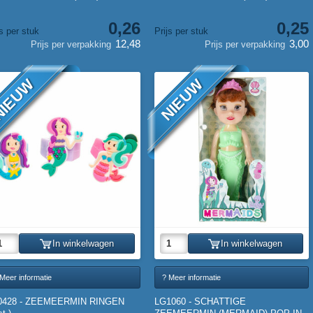
0,26
0,25
js per stuk
Prijs per stuk
12,48
3,00
Prijs per verpakking
Prijs per verpakking
IEUW
NIEUW
In winkelwagen
In winkelwagen
Meer informatie
? Meer informatie
0428 - ZEEMEERMIN RINGEN
LG1060 - SCHATTIGE