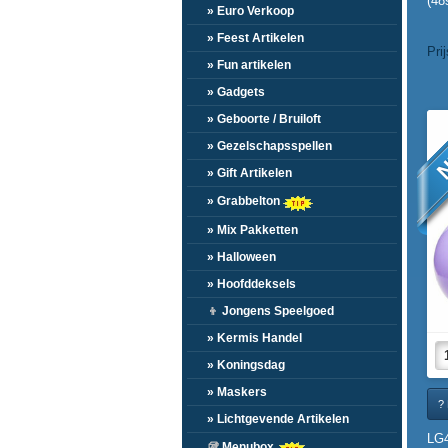
(48
» Euro Verkoop
» Feest Artikelen
Pri
» Fun artikelen
» Gadgets
» Geboorte / Bruiloft
N
» Gezelschapsspellen
» Gift Artikelen
» Grabbelton
» Mix Pakketten
» Halloween
» Hoofddeksels
👦
Jongens Speelgoed
» Kermis Handel
» Koningsdag
» Maskers
? 
» Lichtgevende Artikelen
LG
🥡
Menubox