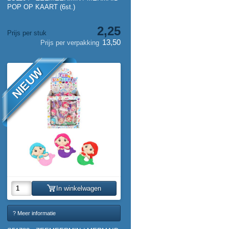
POP OP KAART (6st.)
2,25
Prijs per stuk
13,50
Prijs per verpakking
NIEUW
In winkelwagen
? Meer informatie