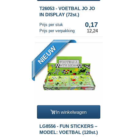
T26053 - VOETBAL JO JO
IN DISPLAY (72st.)
0,17
Prijs per stuk
12,24
Prijs per verpakking
NIEUW
In winkelwagen
LG8556 - FUN STICKERS –
MODEL: VOETBAL (120st.)