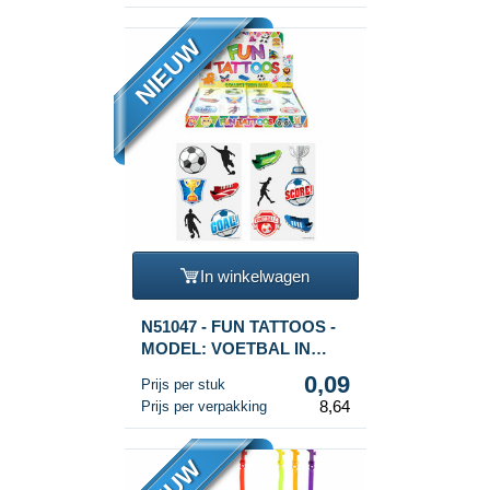
NIEUW
In winkelwagen
N51047 - FUN TATTOOS -
MODEL: VOETBAL IN
DISPLAY (96st.)
0,09
Prijs per stuk
8,64
Prijs per verpakking