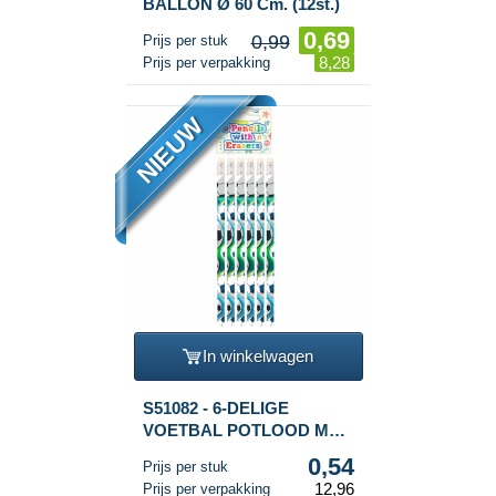
BALLON Ø 60 Cm. (12st.)
0,69
0,99
Prijs per stuk
8,28
Prijs per verpakking
NIEUW
In winkelwagen
S51082 - 6-DELIGE
VOETBAL POTLOOD MET
GUM SET - IN DISPLAY
0,54
Prijs per stuk
(24SETS.)
12,96
Prijs per verpakking