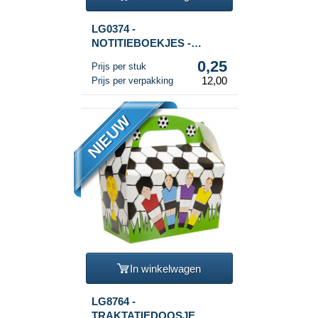
LG0374 -
NOTITIEBOEKJES -
VOETBAL (48st.)
0,25
Prijs per stuk
12,00
Prijs per verpakking
NIEUW
In winkelwagen
LG8764 -
TRAKTATIEDOOSJE