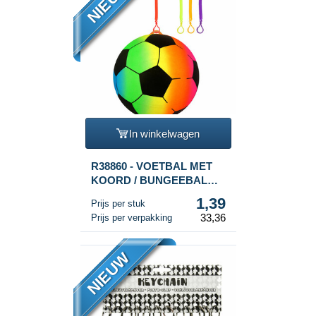
NIEUW
In winkelwagen
R38860 - VOETBAL MET
KOORD / BUNGEEBAL
Ø23 Cm (24st.)
1,39
Prijs per stuk
33,36
Prijs per verpakking
NIEUW