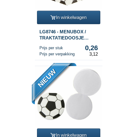
In winkelwagen
LG8746 - MENUBOX /
TRAKTATIEDOOSJE
VOETBAL 14x10x17 Cm.
0,26
Prijs per stuk
(12st.)
3,12
Prijs per verpakking
NIEUW
In winkelwagen