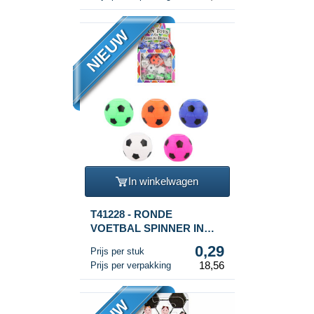
NIEUW
In winkelwagen
T41228 - RONDE
VOETBAL SPINNER IN
DISPLAY (64st.)
0,29
Prijs per stuk
18,56
Prijs per verpakking