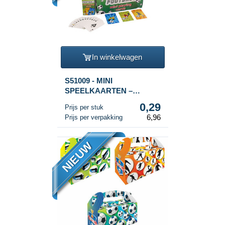
In winkelwagen
S51009 - MINI
SPEELKAARTEN –
MODEL: VOETBAL IN
0,29
Prijs per stuk
DISPLAY (24st.)
6,96
Prijs per verpakking
NIEUW