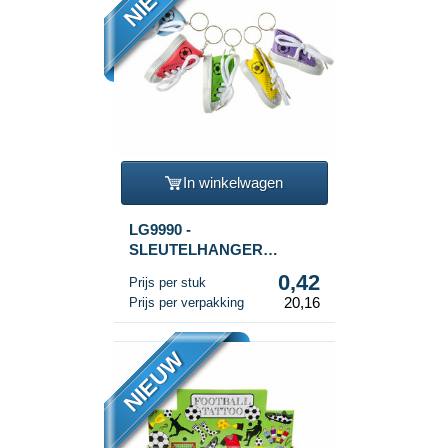
In winkelwagen
LG9990 -
SLEUTELHANGER
VOETBAL SCHOENEN
0,42
Prijs per stuk
(48st.)
20,16
Prijs per verpakking
NIEUW