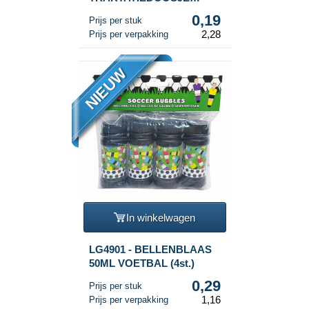
VOETBAL 12x12.5x6 Cm.
0,19
Prijs per stuk
(12st.)
2,28
Prijs per verpakking
NIEUW
In winkelwagen
LG4901 - BELLENBLAAS
50ML VOETBAL (4st.)
0,29
Prijs per stuk
1,16
Prijs per verpakking