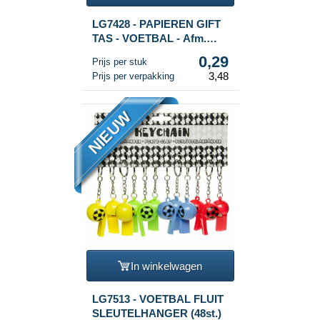
LG7428 - PAPIEREN GIFT
TAS - VOETBAL - Afm.
16x9x22 CM (12st.)
0,29
Prijs per stuk
3,48
Prijs per verpakking
NIEUW
In winkelwagen
LG7513 - VOETBAL FLUIT
SLEUTELHANGER (48st.)