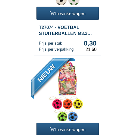
In winkelwagen
T27074 - VOETBAL
STUITERBALLEN Ø3.3
CM. IN POT (72st.)
0,30
Prijs per stuk
21,60
Prijs per verpakking
NIEUW
In winkelwagen