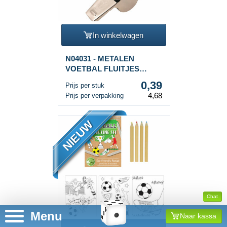
In winkelwagen
N04031 - METALEN
VOETBAL FLUITJES
(12st.)
0,39
Prijs per stuk
4,68
Prijs per verpakking
NIEUW
Chat
Menu
Naar kassa