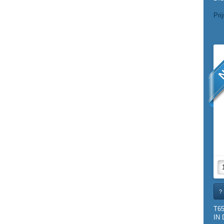
Pri
N
? 
T6
IN 