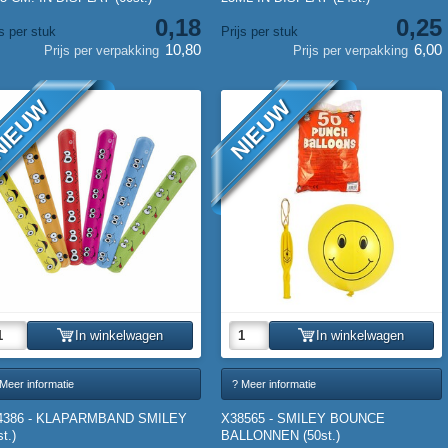
0,18
0,25
js per stuk
Prijs per stuk
10,80
6,00
Prijs per verpakking
Prijs per verpakking
IEUW
NIEUW
In winkelwagen
In winkelwagen
Meer informatie
? Meer informatie
4386 - KLAPARMBAND SMILEY
X38565 - SMILEY BOUNCE
st.)
BALLONNEN (50st.)