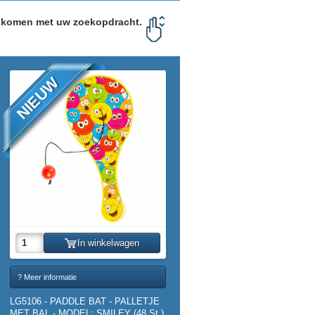
enkomen met uw zoekopdracht.
NIEUW
In winkelwagen
? Meer informatie
LG5106 - PADDLE BAT - PALLETJE
MET BAL - MODEL: SMILEY (48 St.)