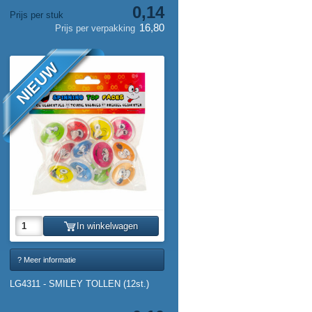
0,14
Prijs per stuk
16,80
Prijs per verpakking
NIEUW
In winkelwagen
? Meer informatie
LG4311 - SMILEY TOLLEN (12st.)