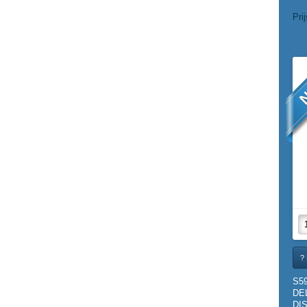
Pri
N
? 
S5
DE
DIS