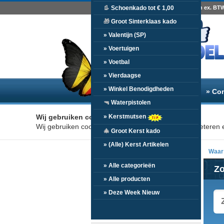
Minimale afname € 25,-ex - Alle prijzen zijn ex. BT
👢
Schoenkado tot € 1,00
🎁
Groot Sinterklaas kado
» Valentijn (SP)
» Voertuigen
» Voetbal
» Vierdaagse
» Winkel Benodigdheden
» Home
» Over ons
» Co
🔫
Waterpistolen
» Kerstmutsen
Wij gebruiken cookies
Wij gebruiken cookies om uw winkelervaring te verbeteren e
🎄
Groot Kerst kado
» (Alle) Kerst Artikelen
Waar 
» Alle categorieën
Z
» Alle producten
» Deze Week Nieuw