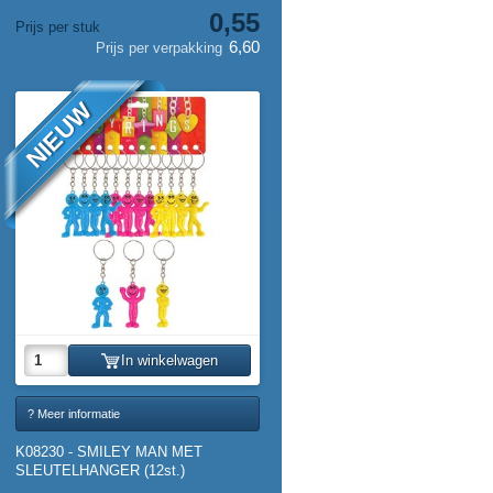
0,55
Prijs per stuk
6,60
Prijs per verpakking
NIEUW
In winkelwagen
? Meer informatie
K08230 - SMILEY MAN MET
SLEUTELHANGER (12st.)