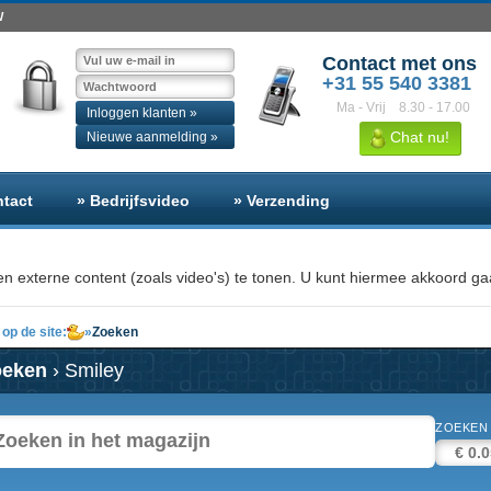
W
Contact met ons
+31 55 540 3381
Ma - Vrij
8.30 - 17.00
Inloggen klanten »
Chat nu!
Nieuwe aanmelding »
ntact
» Bedrijfsvideo
» Verzending
n externe content (zoals video's) te tonen. U kunt hiermee akkoord gaa
op de site:
»
Zoeken
oeken
› Smiley
ZOEKEN 