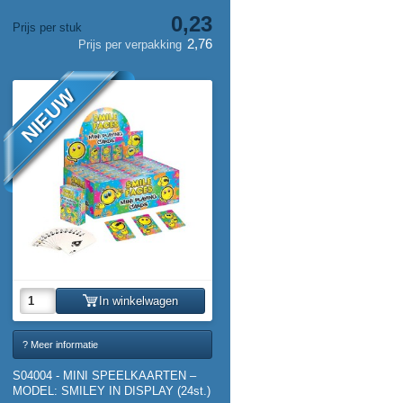
0,23
Prijs per stuk
2,76
Prijs per verpakking
NIEUW
In winkelwagen
? Meer informatie
S04004 - MINI SPEELKAARTEN –
MODEL: SMILEY IN DISPLAY (24st.)