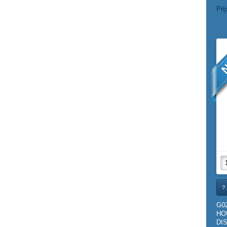
Pri
N
? 
G0
HO
DIS