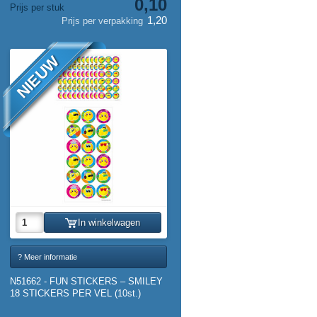
0,10
Prijs per stuk
1,20
Prijs per verpakking
NIEUW
In winkelwagen
? Meer informatie
N51662 - FUN STICKERS – SMILEY
18 STICKERS PER VEL (10st.)