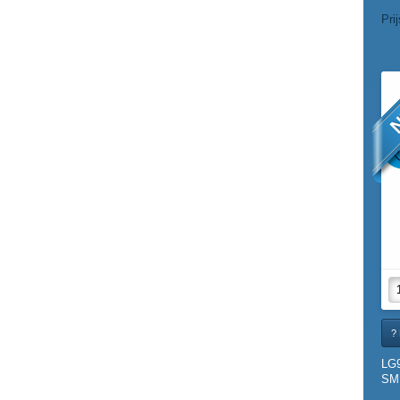
Pri
N
? 
LG
SMI