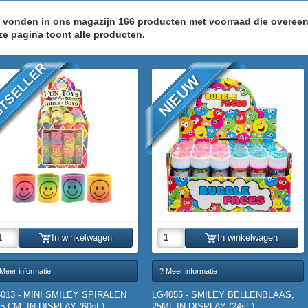
j vonden in ons magazijn 166 producten met voorraad die overe
ze pagina toont alle producten.
TSELLER
NIEUW
In winkelwagen
In winkelwagen
Meer informatie
? Meer informatie
5013 - MINI SMILEY SPIRALEN
LG4055 - SMILEY BELLENBLAAS,
5 CM. IN DISPLAY (60st.)
25ML IN DISPLAY (24st.)