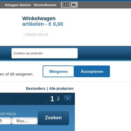
🇧🇪
NL
Inloggen klanten
Verzendkosten
Winkelwagen
artikelen -
€ 0,00
» Bekijk inhoud
Weigeren
Accepteren
n of dit weigeren.
Bestsellers
|
Alle producten
1
›
2
OP PRIJS
Zoeken