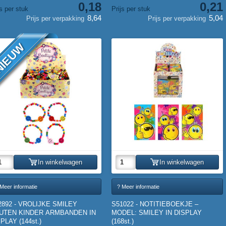
0,18
0,21
js per stuk
Prijs per stuk
8,64
5,04
Prijs per verpakking
Prijs per verpakking
IEUW
In winkelwagen
In winkelwagen
Meer informatie
? Meer informatie
2892 - VROLIJKE SMILEY
S51022 - NOTITIEBOEKJE –
UTEN KINDER ARMBANDEN IN
MODEL: SMILEY IN DISPLAY
PLAY (144st.)
(168st.)