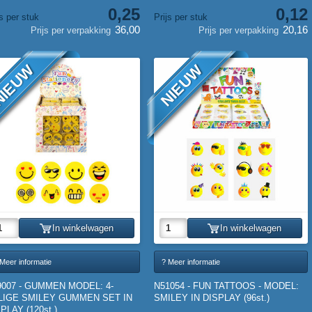
0,25
0,12
js per stuk
Prijs per stuk
36,00
20,16
Prijs per verpakking
Prijs per verpakking
IEUW
NIEUW
In winkelwagen
In winkelwagen
Meer informatie
? Meer informatie
9007 - GUMMEN MODEL: 4-
N51054 - FUN TATTOOS - MODEL:
LIGE SMILEY GUMMEN SET IN
SMILEY IN DISPLAY (96st.)
PLAY (120st.)