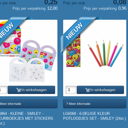
0,25
0,08
js per stuk
Prijs per stuk
12,00
0,96
Prijs per verpakking
Prijs per verpakking
IEUW
NIEUW
In winkelwagen
In winkelwagen
Meer informatie
? Meer informatie
864 - KLEINE - SMILEY -
LG6068 - 6-DELIGE KLEUR
EURBOEKJES MET STICKERS
POTLOODJES SET - SMILEY (24st.)
st.)