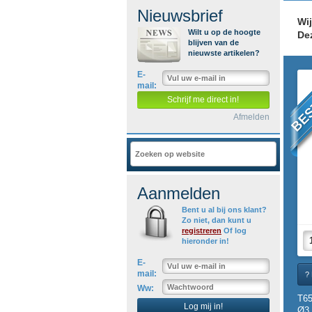
Nieuwsbrief
Wi
Wilt u op de hoogte
De
blijven van de
nieuwste artikelen?
BES
E-
mail:
Schrijf me direct in!
Afmelden
Aanmelden
Bent u al bij ons klant?
Zo niet, dan kunt u
registreren
Of log
hieronder in!
E-
mail:
? 
Ww:
T6
Log mij in!
Ø3.