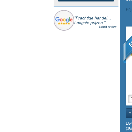
Pri
"Prachtige handel…
Laagste prijzen."
Schrijf review
N
? 
LG
(36