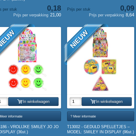
0,18
0,09
js per stuk
Prijs per stuk
21,00
8,64
Prijs per verpakking
Prijs per verpakking
IEUW
NIEUW
In winkelwagen
In winkelwagen
Meer informatie
? Meer informatie
5186 - VROLIJKE SMILEY JO JO
T13002 - GEDULD SPELLETJES –
DISPLAY (36st.)
MODEL: SMILEY IN DISPLAY (96st.)