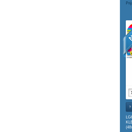
Pri
N
? 
LG6
KL
(48