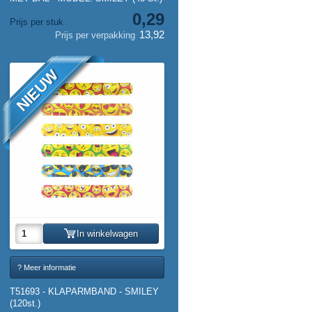
0,29
Prijs per stuk
13,92
Prijs per verpakking
NIEUW
In winkelwagen
? Meer informatie
T51693 - KLAPARMBAND - SMILEY
(120st.)