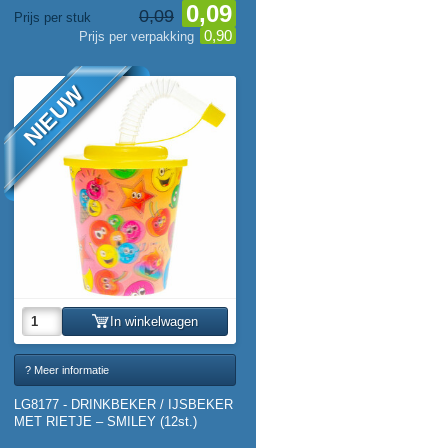
0,09
0,09
Prijs per stuk
0,90
Prijs per verpakking
NIEUW
In winkelwagen
? Meer informatie
LG8177 - DRINKBEKER / IJSBEKER
MET RIETJE – SMILEY (12st.)