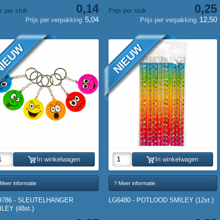
0,14
0,25
js per stuk
Prijs per stuk
5,04
12,50
Prijs per verpakking
Prijs per verpakking
IEUW
NIEUW
In winkelwagen
In winkelwagen
Meer informatie
? Meer informatie
9786 - SLEUTELHANGER
LG6480 - POTLOOD SMILEY (12st.)
LEY (48st.)