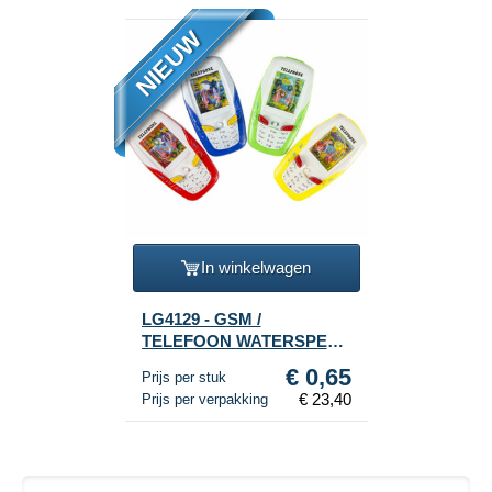
NIEUW
In winkelwagen
LG4129 - GSM /
TELEFOON WATERSPEL
(36st.)
€ 0,65
Prijs per stuk
€ 23,40
Prijs per verpakking