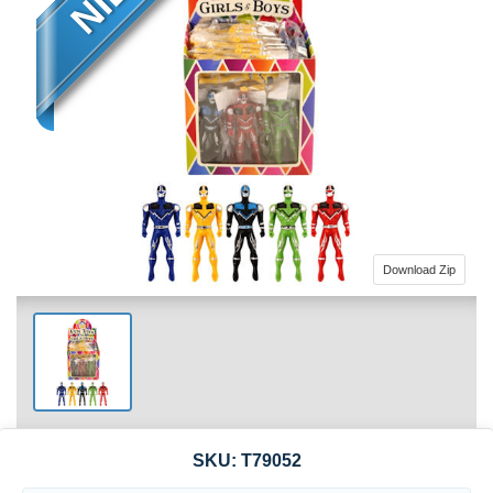
Download Zip
SKU:
T79052