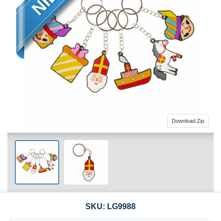
Download Zip
SKU:
LG9988