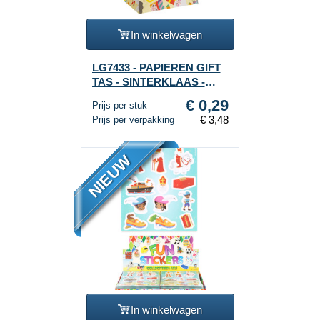
In winkelwagen
LG7433 - PAPIEREN GIFT
TAS - SINTERKLAAS -
Afm. 16x9x22 CM (12st.)
€ 0,29
Prijs per stuk
€ 3,48
Prijs per verpakking
NIEUW
In winkelwagen