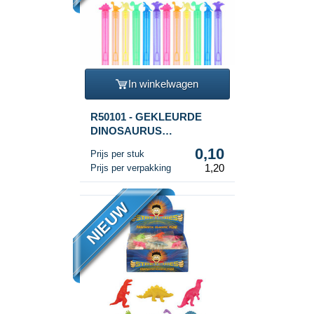
In winkelwagen
R50101 - GEKLEURDE
DINOSAURUS
BELLENBLAAS STAVEN
0,10
Prijs per stuk
(1 Verpakking a 12st.)
1,20
Prijs per verpakking
NIEUW