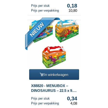
DISPLAY (60st.)
0,18
Prijs per stuk
10,80
Prijs per verpakking
NIEUW
In winkelwagen
X88820 - MENUBOX –
DINOSAURUS – 22.5 x 9.5
x 18 Cm (12st.)
0,34
Prijs per stuk
4,08
Prijs per verpakking