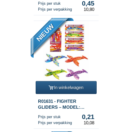
0,45
Prijs per stuk
(24st.)
10,80
Prijs per verpakking
NIEUW
In winkelwagen
R01631 - FIGHTER
GLIDERS – MODEL:
DINOSAURUS IN DISPLAY
0,21
Prijs per stuk
(48st.)
10,08
Prijs per verpakking