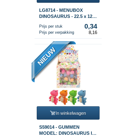
LG8714 - MENUBOX
DINOSAURUS - 22.5 x 12 x
9.5 Cm. (24st.)
0,34
Prijs per stuk
8,16
Prijs per verpakking
NIEUW
In winkelwagen
S59014 - GUMMEN
MODEL: DINOSAURUS IN