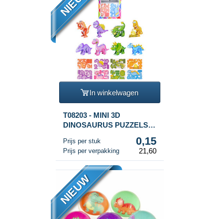
NIEUW
In winkelwagen
T08203 - MINI 3D
DINOSAURUS PUZZELS
IN DISPLAY (144st.)
0,15
Prijs per stuk
21,60
Prijs per verpakking
NIEUW