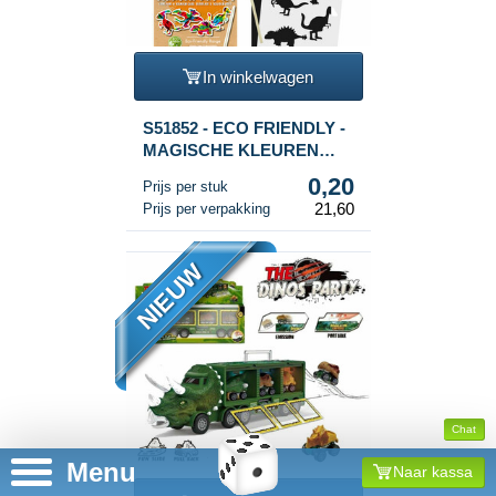
In winkelwagen
S51852 - ECO FRIENDLY -
MAGISCHE KLEUREN
SCRATCH PAPIER -
0,20
Prijs per stuk
DINOSAURUS IN DISPLAY
21,60
Prijs per verpakking
(108st.)
NIEUW
Chat
Menu
Naar kassa