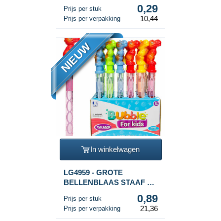
DISPLAY (36st.)
0,29
Prijs per stuk
10,44
Prijs per verpakking
NIEUW
In winkelwagen
LG4959 - GROTE
BELLENBLAAS STAAF 38
Cm. DINOSAURUS IN
0,89
Prijs per stuk
DISPLAY (24st.)
21,36
Prijs per verpakking