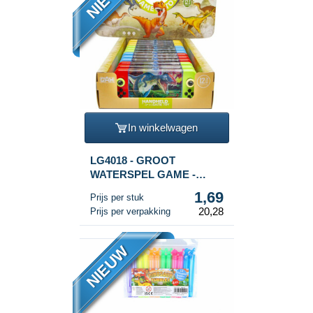
In winkelwagen
LG4018 - GROOT
WATERSPEL GAME -
DINOSAURUS IN DISPLAY
1,69
Prijs per stuk
(12st.)
20,28
Prijs per verpakking
NIEUW