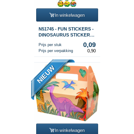
In winkelwagen
N51745 - FUN STICKERS -
DINOSAURUS STICKERS -
18 STICKERS PER VEL
0,09
Prijs per stuk
(10st.)
0,90
Prijs per verpakking
NIEUW
In winkelwagen