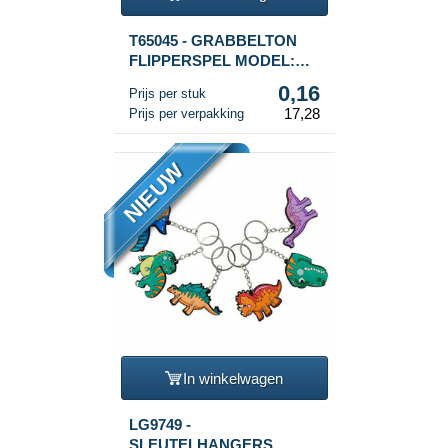
T65045 - GRABBELTON
FLIPPERSPEL MODEL:
DINOSAURUS IN DISPLAY
0,16
Prijs per stuk
(108st.)
17,28
Prijs per verpakking
NIEUW
In winkelwagen
LG9749 -
SLEUTELHANGERS