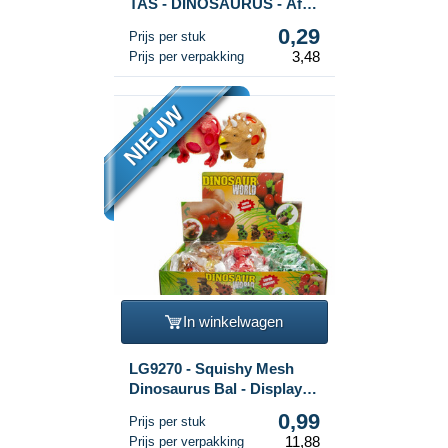
TAS - DINOSAURUS - Afm.
16x9x22 CM (12st.)
0,29
Prijs per stuk
3,48
Prijs per verpakking
NIEUW
In winkelwagen
LG9270 - Squishy Mesh
Dinosaurus Bal - Display
(12st.)
0,99
Prijs per stuk
11,88
Prijs per verpakking