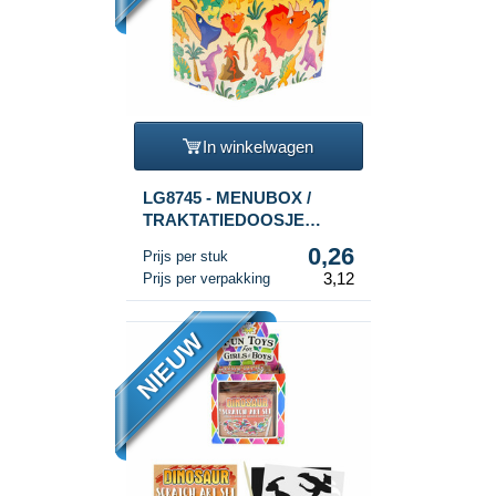
In winkelwagen
LG8745 - MENUBOX /
TRAKTATIEDOOSJE
DINOSAURUS 14x10x17
0,26
Prijs per stuk
Cm. (12st.)
3,12
Prijs per verpakking
NIEUW