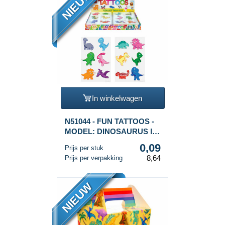
NIEUW
In winkelwagen
N51044 - FUN TATTOOS -
MODEL: DINOSAURUS IN
DISPLAY (96st.)
0,09
Prijs per stuk
8,64
Prijs per verpakking
NIEUW