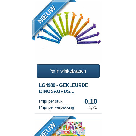
NIEUW
In winkelwagen
LG4980 - GEKLEURDE
DINOSAURUS
BELLENBLAAS STAVEN
0,10
Prijs per stuk
(1 Verpakking a 12st.)
1,20
Prijs per verpakking
NIEUW