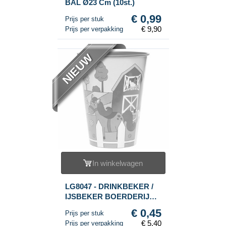
BAL Ø23 Cm (10st.)
€ 0,99
Prijs per stuk
€ 9,90
Prijs per verpakking
NIEUW
In winkelwagen
LG8047 - DRINKBEKER /
IJSBEKER BOERDERIJ
DIEREN - 260 ML. (12st.)
€ 0,45
Prijs per stuk
€ 5,40
Prijs per verpakking