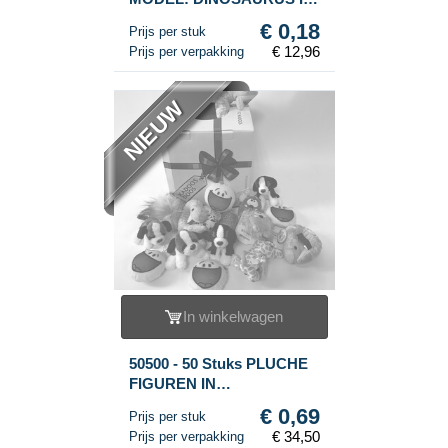
DISPLAY (72st.)
€ 0,18
Prijs per stuk
€ 12,96
Prijs per verpakking
NIEUW
In winkelwagen
50500 - 50 Stuks PLUCHE
FIGUREN IN
KADOOSDOOS
€ 0,69
Prijs per stuk
GRABBELTON
€ 34,50
Prijs per verpakking