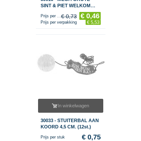
SINT & PIET WELKOM
BANNER XXL 300 X 60
€ 0,46
€ 0,73
Prijs per stuk
CM. (7st.)
€ 5,53
Prijs per verpakking
In winkelwagen
30033 - STUITERBAL AAN
KOORD 4,5 CM. (12st.)
€ 0,75
Prijs per stuk