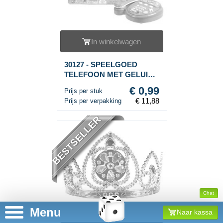
In winkelwagen
30127 - SPEELGOED
TELEFOON MET GELUID
(12st.)
€ 0,99
Prijs per stuk
€ 11,88
Prijs per verpakking
BESTSELLER
Chat
Menu
Naar kassa