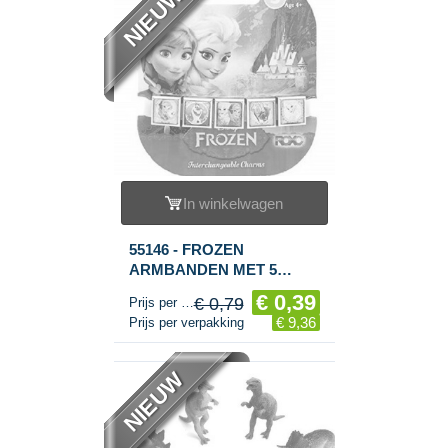
NIEUW
In winkelwagen
55146 - FROZEN
ARMBANDEN MET 5
VERWISSELBARE
€ 0,39
€ 0,79
Prijs per stuk
CHARMS (24st.)
€ 9,36
Prijs per verpakking
NIEUW