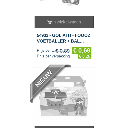
In winkelwagen
54933 - GOLIATH - FOOOZ
VOETBALLER + BAL
(12st.)
€ 0,69
€ 0,89
Prijs per stuk
€ 8,28
Prijs per verpakking
NIEUW