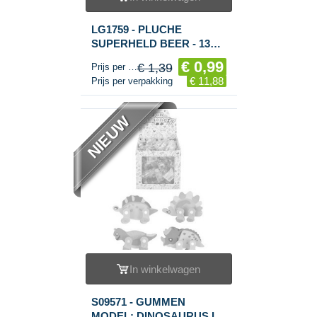
LG1759 - PLUCHE
SUPERHELD BEER - 13
CM - MIX KLEUREN (12st.)
€ 0,99
€ 1,39
Prijs per stuk
€ 11,88
Prijs per verpakking
NIEUW
In winkelwagen
S09571 - GUMMEN
MODEL: DINOSAURUS IN