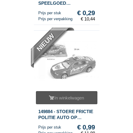
SPEELGOED
DINOSAURIËRS (36st.)
€ 0,29
Prijs per stuk
€ 10,44
Prijs per verpakking
NIEUW
In winkelwagen
149884 - STOERE FRICTIE
POLITIE AUTO OP
BLISTER KAART, 18 CM.
€ 0,99
Prijs per stuk
LANG (12st.)