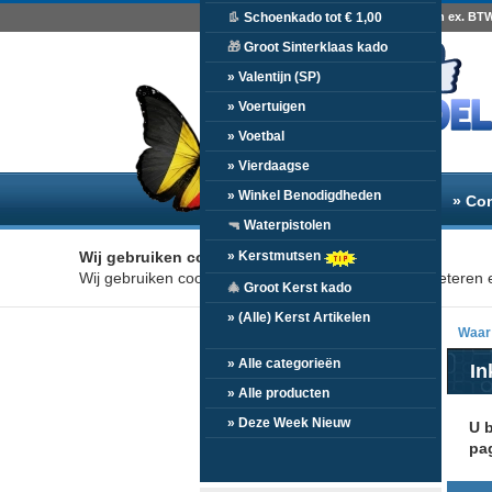
Minimale afname € 25,-ex - Alle prijzen zijn ex. BT
👢
Schoenkado tot € 1,00
🎁
Groot Sinterklaas kado
» Valentijn (SP)
» Voertuigen
» Voetbal
» Vierdaagse
» Winkel Benodigdheden
» Home
» Over ons
» Co
🔫
Waterpistolen
» Kerstmutsen
Wij gebruiken cookies
Wij gebruiken cookies om uw winkelervaring te verbeteren e
🎄
Groot Kerst kado
» (Alle) Kerst Artikelen
Waar 
» Alle categorieën
In
» Alle producten
» Deze Week Nieuw
U 
pa