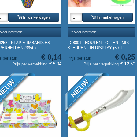
In winkelwagen
In winkelwagen
Meer informatie
? Meer informatie
4258 - KLAP ARMBANDJES
LG8801 - HOUTEN TOLLEN - MIX
PERHELDEN (36st.)
KLEUREN - IN DISPLAY (50st.)
€ 0,14
€ 0,25
js per stuk
Prijs per stuk
€ 5,04
€ 12,50
Prijs per verpakking
Prijs per verpakking
IEUW
NIEUW