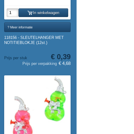
In winkelwagen
? Meer informatie
118156 - SLEUTELHANGER MET
NOTITIEBLOKJE (12st.)
€ 0,39
Prijs per stuk
€ 4,68
Prijs per verpakking