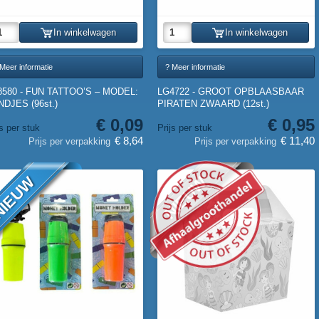
In winkelwagen
In winkelwagen
Meer informatie
? Meer informatie
8580 - FUN TATTOO’S – MODEL:
LG4722 - GROOT OPBLAASBAAR
DJES (96st.)
PIRATEN ZWAARD (12st.)
€ 0,09
€ 0,95
js per stuk
Prijs per stuk
€ 8,64
€ 11,40
Prijs per verpakking
Prijs per verpakking
IEUW
NIEUW