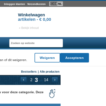
🇧🇪
NL
Inloggen klanten
Verzendkosten
Winkelwagen
artikelen -
€ 0,00
» Bekijk inhoud
Weigeren
Accepteren
n of dit weigeren.
Bestsellers
|
Alle producten
3
‹
›
…
2
14
n voor deze categorie. Deze