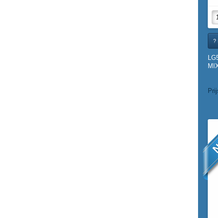
? 
LG
MIX
Pri
N