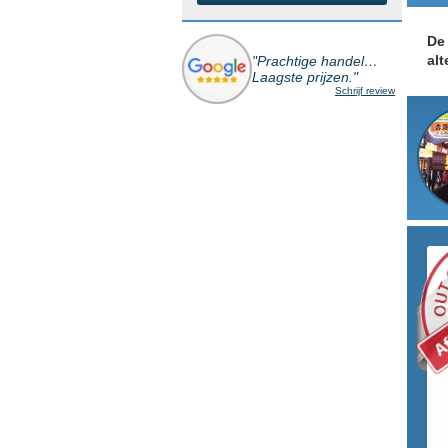
De 
alt
"Prachtige handel…
Laagste prijzen."
Schrijf review
N