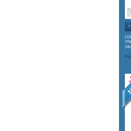
? 
LG
TR
14x
Pri
N