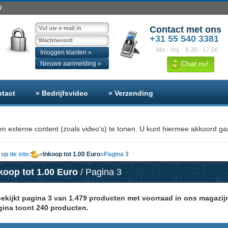
W
Contact met ons
+31 55 540 3381
Ma - Vrij
8.30 - 17.00
Inloggen klanten »
Chat nu!
Nieuwe aanmelding »
ntact
» Bedrijfsvideo
» Verzending
n externe content (zoals video's) te tonen. U kunt hiermee akkoord gaa
op de site:
»
Inkoop tot 1.00 Euro
»
Pagina 3
koop tot 1.00 Euro
/ Pagina 3
bekijkt pagina 3 van 1.479 producten met voorraad in ons magazij
gina toont 240 producten.