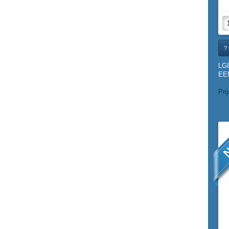
? 
LG
EEN
Pri
N