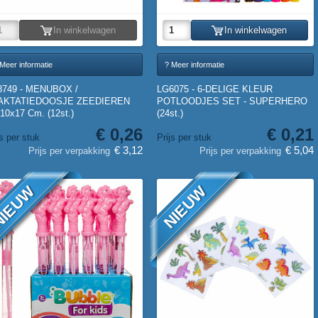
In winkelwagen
In winkelwagen
Meer informatie
? Meer informatie
8749 - MENUBOX /
LG6075 - 6-DELIGE KLEUR
AKTATIEDOOSJE ZEEDIEREN
POTLOODJES SET - SUPERHERO
10x17 Cm. (12st.)
(24st.)
€ 0,26
€ 0,21
js per stuk
Prijs per stuk
€ 3,12
€ 5,04
Prijs per verpakking
Prijs per verpakking
IEUW
NIEUW