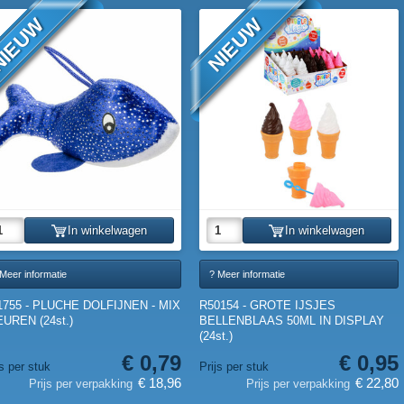
IEUW
NIEUW
In winkelwagen
In winkelwagen
Meer informatie
? Meer informatie
1755 - PLUCHE DOLFIJNEN - MIX
R50154 - GROTE IJSJES
UREN (24st.)
BELLENBLAAS 50ML IN DISPLAY
(24st.)
€ 0,79
€ 0,95
js per stuk
Prijs per stuk
€ 18,96
€ 22,80
Prijs per verpakking
Prijs per verpakking