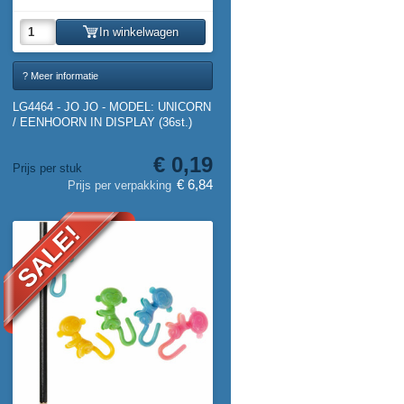
In winkelwagen
? Meer informatie
LG4464 - JO JO - MODEL: UNICORN
/ EENHOORN IN DISPLAY (36st.)
€ 0,19
Prijs per stuk
€ 6,84
Prijs per verpakking
SALE!