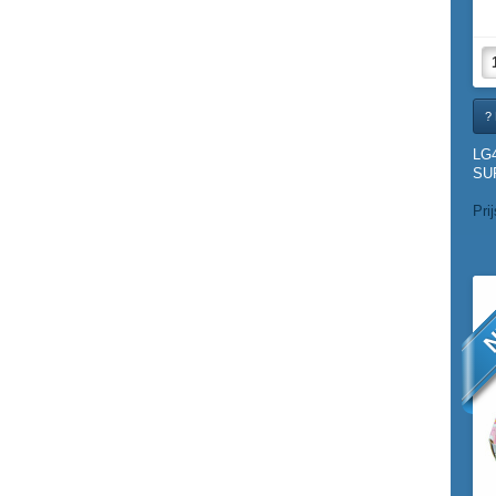
? 
LG
SU
Pri
N