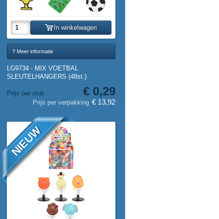
In winkelwagen
? Meer informatie
LG9734 - MIX VOETBAL
SLEUTELHANGERS (48st.)
€ 0,29
Prijs per stuk
€ 13,92
Prijs per verpakking
NIEUW