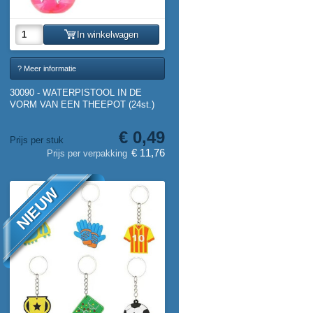
In winkelwagen
? Meer informatie
30090 - WATERPISTOOL IN DE
VORM VAN EEN THEEPOT (24st.)
€ 0,49
Prijs per stuk
€ 11,76
Prijs per verpakking
NIEUW