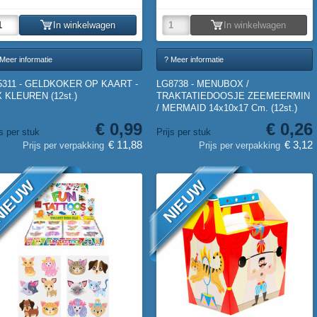
In winkelwagen
In winkelwagen
Meer informatie
? Meer informatie
5311 - GELDKOKER OP KAART -
LG8738 - MENUBOX /
 KLEUREN (12st.)
TRAKTATIEDOOSJE ZEEMEERMIN
/ MERMAID 14x10x17 Cm. (12st.)
€ 0,99
€ 0,26
js per stuk
Prijs per stuk
€ 11,88
€ 3,12
Prijs per verpakking
Prijs per verpakking
IEUW
NIEUW