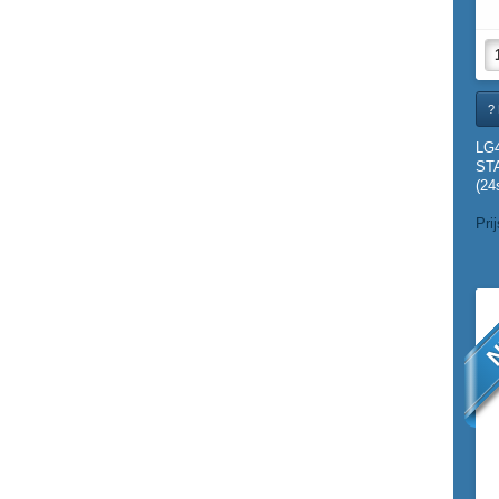
? 
LG
ST
(24
Pri
N