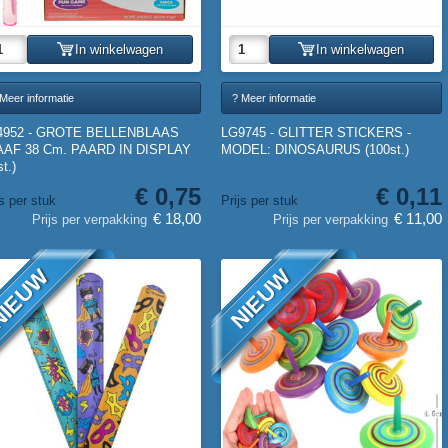
In winkelwagen
In winkelwagen
Meer informatie
? Meer informatie
4952 - GROTE BELLENBLAAS
LG9745 - GLITTER STICKERS -
AAF 38 Cm. PAARD IN DISPLAY
MODEL: DINOSAURUS (100st.)
st.)
€ 0,75
€ 0,11
js per stuk
Prijs per stuk
€ 18,00
€ 11,00
Prijs per verpakking
Prijs per verpakking
IEUW
NIEUW