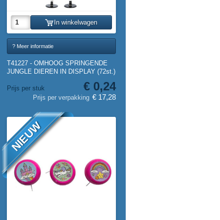
In winkelwagen
? Meer informatie
T41227 - OMHOOG SPRINGENDE
JUNGLE DIEREN IN DISPLAY (72st.)
€ 0,24
Prijs per stuk
€ 17,28
Prijs per verpakking
NIEUW