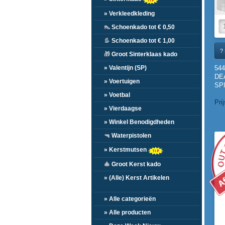
» Verkleedkleding
👠
Schoenkado tot € 0,50
👢
Schoenkado tot € 1,00
? 
🎁
Groot Sinterklaas kado
54
» Valentijn (SP)
DE
» Voertuigen
SP
(1.
» Voetbal
Pri
» Vierdaagse
» Winkel Benodigdheden
🔫
Waterpistolen
» Kerstmutsen
🎄
Groot Kerst kado
» (Alle) Kerst Artikelen
» Alle categorieën
» Alle producten