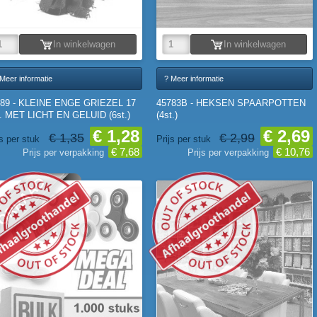
In winkelwagen
In winkelwagen
Meer informatie
? Meer informatie
789 - KLEINE ENGE GRIEZEL 17
45783B - HEKSEN SPAARPOTTEN
 MET LICHT EN GELUID (6st.)
(4st.)
€ 1,28
€ 2,69
€ 1,35
€ 2,99
js per stuk
Prijs per stuk
€ 7,68
€ 10,76
Prijs per verpakking
Prijs per verpakking
ORRAAD