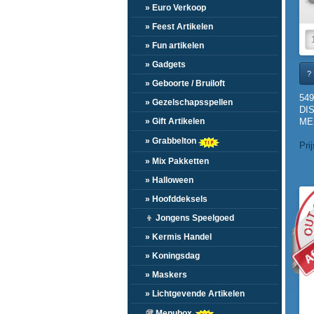
» Euro Verkoop
» Feest Artikelen
» Fun artikelen
» Gadgets
? 
» Geboorte / Bruiloft
54
» Gezelschapsspellen
DI
MES
» Gift Artikelen
» Grabbelton
Pri
» Mix Pakketten
» Halloween
O
» Hoofddeksels
👦
Jongens Speelgoed
» Kermis Handel
» Koningsdag
» Maskers
» Lichtgevende Artikelen
🥡
Menubox