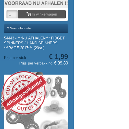
In winkelwagen
? Meer informatie
54443 - ***NU AFHALEN*** FIDGET
SPINNERS / HAND SPINNERS
***RAGE 2017*** (20st.)
€ 1,99
Prijs per stuk
€ 39,80
Prijs per verpakking
IDGET SPINNER