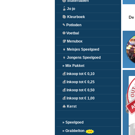
🏐
Stuiterballen
🪀
Jo jo
📚
Kleurboek
De 
✎
Potloden
⚽
Voetbal
🥡
Menubox
👧
Meisjes Speelgoed
👦
Jongens Speelgoed
» Mix Pakket
💰
Inkoop tot € 0,10
VO
💰
Inkoop tot € 0,25
💰
Inkoop tot € 0,50
💰
Inkoop tot € 1,00
🎄
Kerst
» Speelgoed
» Grabbelton