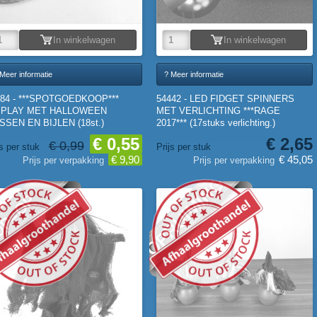
In winkelwagen
In winkelwagen
Meer informatie
? Meer informatie
984 - ***SPOTGOEDKOOP***
54442 - LED FIDGET SPINNERS
SPLAY MET HALLOWEEN
MET VERLICHTING ***RAGE
SEN EN BIJLEN (18st.)
2017*** (17stuks verlichting.)
€ 0,55
€ 2,65
€ 0,99
js per stuk
Prijs per stuk
€ 9,90
€ 45,05
Prijs per verpakking
Prijs per verpakking
OPRUIMING
P=OP