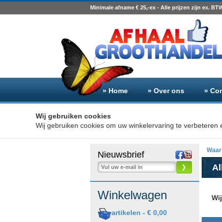
Minimale afname € 25,-ex - Alle prijzen zijn ex. BT
» Home
» Over ons
» Co
Wij gebruiken cookies
Wij gebruiken cookies om uw winkelervaring te verbeteren e
Waar 
Nieuwsbrief
A
❯
Winkelwagen
Wi
artikelen -
€ 0,00