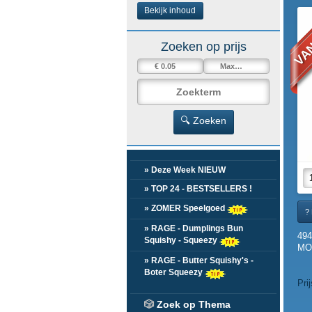
VAN
Bekijk inhoud
Zoeken op prijs
🔍 Zoeken
» Deze Week NIEUW
» TOP 24 - BESTSELLERS !
» ZOMER Speelgoed
? 
» RAGE - Dumplings Bun
49
Squishy - Squeezy
MOD
» RAGE - Butter Squishy's -
Boter Squeezy
Pri
🎲
Zoek op Thema