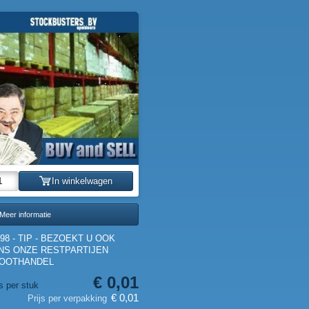
In winkelwagen
Meer informatie
98 - TIP - BEZOEKT U OOK
NS ONZE RESTPARTIJEN
OOTHANDEL
€ 0,01
js per stuk
€ 0,01
Prijs per verpakking