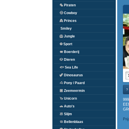
🦜
Piraten
🤠
Cowboy
👸
Princes
Smiley
🦁
Jungle
⚽
Sport
🐖
Boerderij
🐶
Dieren
🐟
Sea Life
🦖
Dinosaurus
🐴
Pony / Paard
? 
🏽
Zeemeermin
🦄
Unicorn
999
EE
🚗
Auto's
GR
💩
Slijm
Pri
🧼
Bellenblaas