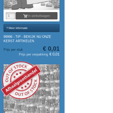
In winkelwagen
? Meer informatie
99996 - TIP - BEKIJK NU ONZE
KERST ARTIKELEN
€ 0,01
Prijs per stuk
€ 0,01
Prijs per verpakking