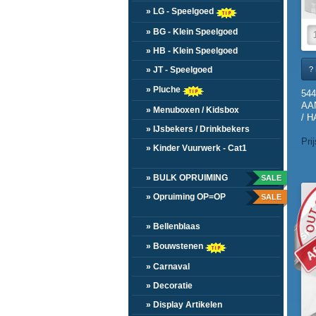
» LG - Speelgoed
» BG - Klein Speelgoed
» HB - Klein Speelgoed
? 
» JT - Speelgoed
» Pluche
544
AA
» Menuboxen / Kidsbox
/ 
(20
» IJsbekers / Drinkbekers
Pri
» Kinder Vuurwerk - Cat1
» BULK OPRUIMING
SALE
SPO
» Opruiming OP=OP
SALE
» Bellenblaas
» Bouwstenen
» Carnaval
» Decoratie
» Display Artikelen