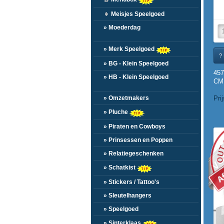
👧
Meisjes Speelgoed
» Moederdag
» Merk Speelgoed
? 
» BG - Klein Speelgoed
45
» HB - Klein Speelgoed
CM.
» Omzetmakers
Pri
» Pluche
» Piraten en Cowboys
VO
» Prinsessen en Poppen
» Relatiegeschenken
» Schatkist
» Stickers / Tattoo's
» Sleutelhangers
» Speelgoed
» Sinterklaas