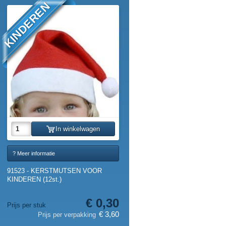
KINDEREN
In winkelwagen
? Meer informatie
91523 - KERSTMUTSEN VOOR
KINDEREN (12st.)
€ 0,30
Prijs per stuk
€ 3,60
Prijs per verpakking