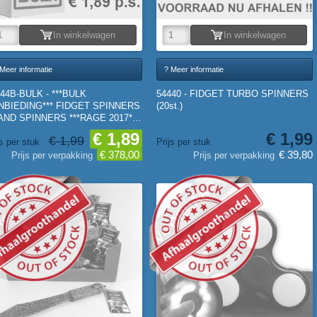
In winkelwagen
In winkelwagen
Meer informatie
? Meer informatie
44B-BULK - ***BULK
54440 - FIDGET TURBO SPINNERS
NBIEDING*** FIDGET SPINNERS
(20st.)
HAND SPINNERS ***RAGE 2017***
0st.)
€ 1,89
€ 1,99
€ 1,99
js per stuk
Prijs per stuk
€ 378,00
€ 39,80
Prijs per verpakking
Prijs per verpakking
F
VOORRAAD
TGOEDKOOP