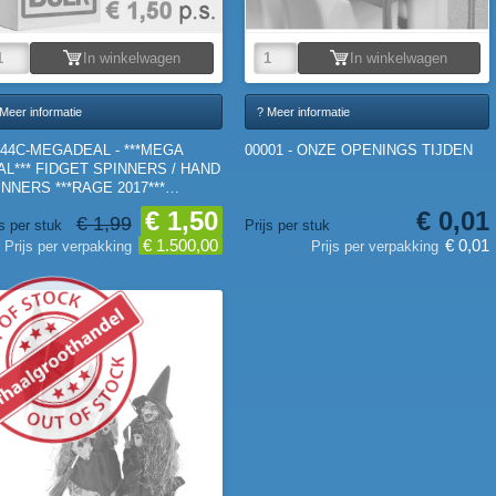
In winkelwagen
In winkelwagen
Meer informatie
? Meer informatie
444C-MEGADEAL - ***MEGA
00001 - ONZE OPENINGS TIJDEN
AL*** FIDGET SPINNERS / HAND
INNERS ***RAGE 2017***
000st.)
€ 1,50
€ 0,01
€ 1,99
js per stuk
Prijs per stuk
€ 1.500,00
€ 0,01
Prijs per verpakking
Prijs per verpakking