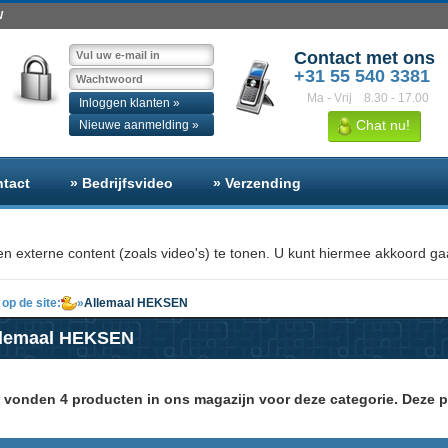
W
Contact met ons
+31 55 540 3381
Ma - Vrij
8.30 - 17.00
Inloggen klanten »
Chat nu!
Nieuwe aanmelding »
ntact
» Bedrijfsvideo
» Verzending
n externe content (zoals video's) te tonen. U kunt hiermee akkoord gaa
op de site:
»
Allemaal HEKSEN
llemaal HEKSEN
j vonden 4 producten in ons magazijn voor deze categorie. Deze p