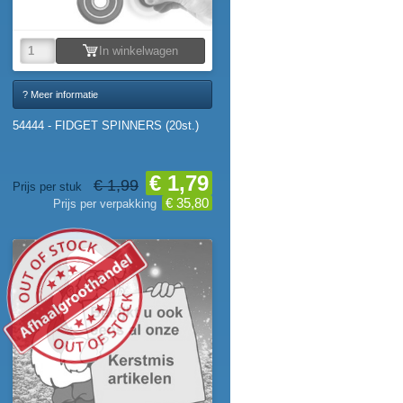
In winkelwagen
? Meer informatie
54444 - FIDGET SPINNERS (20st.)
€ 1,79
€ 1,99
Prijs per stuk
€ 35,80
Prijs per verpakking