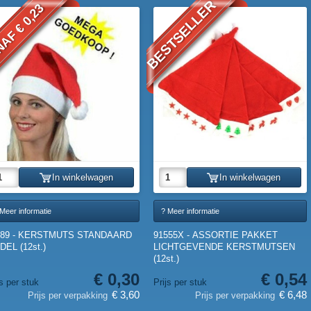
BESTSELLER
AF € 0,23
In winkelwagen
In winkelwagen
Meer informatie
? Meer informatie
489 - KERSTMUTS STANDAARD
91555X - ASSORTIE PAKKET
EL (12st.)
LICHTGEVENDE KERSTMUTSEN
(12st.)
€ 0,30
€ 0,54
js per stuk
Prijs per stuk
€ 3,60
€ 6,48
Prijs per verpakking
Prijs per verpakking