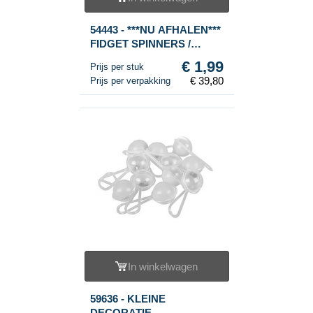
54443 - ***NU AFHALEN***
FIDGET SPINNERS /
HAND SPINNERS ***RAGE
€ 1,99
Prijs per stuk
2017*** (20st.)
€ 39,80
Prijs per verpakking
In winkelwagen
59636 - KLEINE
DECORATIE