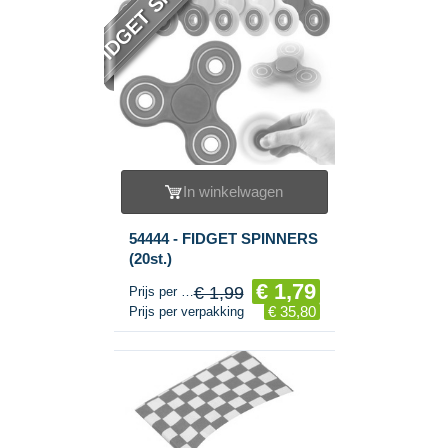
FIDGET SPINNER
In winkelwagen
54444 - FIDGET SPINNERS
(20st.)
€ 1,79
€ 1,99
Prijs per stuk
€ 35,80
Prijs per verpakking