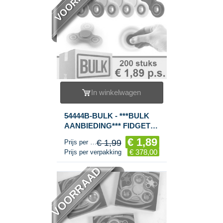
In winkelwagen
54444B-BULK - ***BULK
AANBIEDING*** FIDGET
SPINNERS / HAND
€ 1,89
€ 1,99
Prijs per stuk
SPINNERS ***RAGE
€ 378,00
Prijs per verpakking
2017*** (200st.)
VOORRAAD