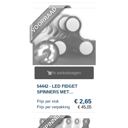
VOORRAAD
In winkelwagen
54442 - LED FIDGET
SPINNERS MET
VERLICHTING ***RAGE
€ 2,65
Prijs per stuk
2017*** (17stuks
€ 45,05
Prijs per verpakking
verlichting.)